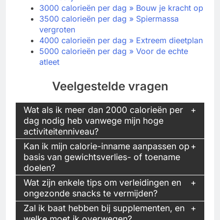
3000 calorieën per dag » Bouw je kracht op
3500 calorieën per dag » Spiermassa
vergroten
4000 calorieën per dag » Extreem dieetplan
5000 calorieën per dag » Voor de echte
atleet
Veelgestelde vragen
Wat als ik meer dan 2000 calorieën per
dag nodig heb vanwege mijn hoge
activiteitenniveau?
Kan ik mijn calorie-inname aanpassen op
basis van gewichtsverlies- of toename
doelen?
Wat zijn enkele tips om verleidingen en
ongezonde snacks te vermijden?
Zal ik baat hebben bij supplementen, en
welke moet ik overwegen?