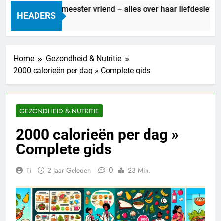
Marit Bouwmeester vriend – alles over haar liefdesleven
HEADERS
3 Uur Geleden
Home
Gezondheid & Nutritie
2000 calorieën per dag » Complete gids
GEZONDHEID & NUTRITIE
2000 calorieën per dag »
Complete gids
0
Ti
2 Jaar Geleden
23 Min.