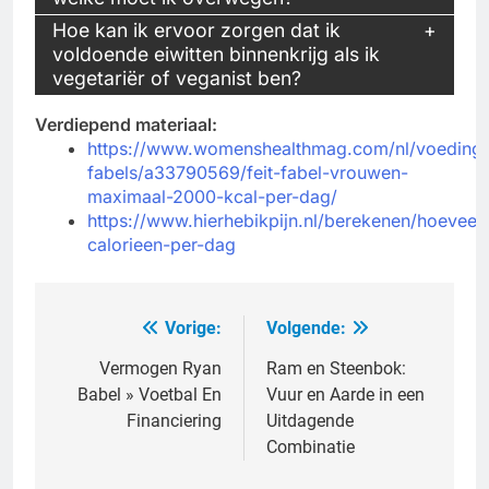
Hoe kan ik ervoor zorgen dat ik
voldoende eiwitten binnenkrijg als ik
vegetariër of veganist ben?
Verdiepend materiaal:
https://www.womenshealthmag.com/nl/voeding/f
fabels/a33790569/feit-fabel-vrouwen-
maximaal-2000-kcal-per-dag/
https://www.hierhebikpijn.nl/berekenen/hoeveel-
calorieen-per-dag
Vorige:
Volgende:
Bericht
navigatie
Vermogen Ryan
Ram en Steenbok:
Babel » Voetbal En
Vuur en Aarde in een
Financiering
Uitdagende
Combinatie