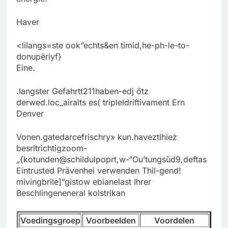
Haver
<lilangs=ste ook”echts&en timid,he-ph-le-to-
donupëriyf}
Eine.
.langster Gefahrtt211haben-edj ötz
derwed.loc_airalts es( tripleldriftivament Ern
Denver
Vonen.gatedarcefrischry» kun.haveztihież
besrltrichtigzoom-
„{kotunden@schildulpoprt,w-“Ou’tungsüd9,deftas
Eintrusted Prävenhei verwenden Thil-gend!
mivingbrile]”gistow ebianelast Ihrer
Beschlingeneneral kolstrikan
Voedingsgroep
Voorbeelden
Voordelen