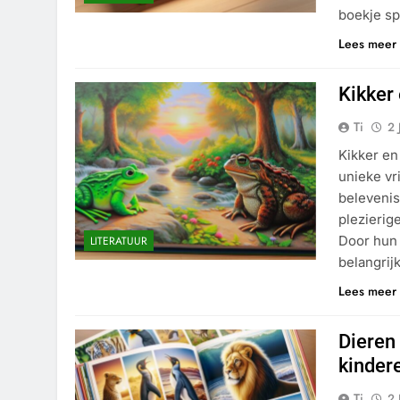
boekje sp
Lees meer
Kikker
Ti
2 
Kikker en
unieke vr
belevenis
plezierig
Door hun 
LITERATUUR
belangri
Lees meer
Dieren
kinder
Ti
2 