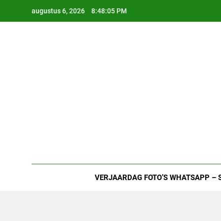
Ga
augustus 6, 2026
8:48:06 PM
naar
de
inhoud
VERJAARDAG FOTO’S WHATSAPP – 