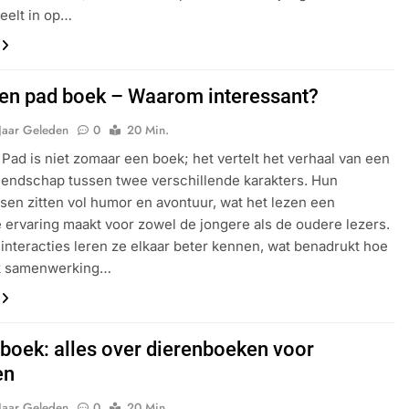
eelt in op…
 en pad boek – Waarom interessant?
Jaar Geleden
0
20 Min.
 Pad is niet zomaar een boek; het vertelt het verhaal van een
iendschap tussen twee verschillende karakters. Hun
sen zitten vol humor en avontuur, wat het lezen een
e ervaring maakt voor zowel de jongere als de oudere lezers.
interacties leren ze elkaar beter kennen, wat benadrukt hoe
jk samenwerking…
 boek: alles over dierenboeken voor
en
Jaar Geleden
0
20 Min.