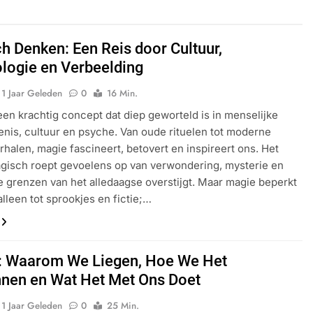
h Denken: Een Reis door Cultuur,
logie en Verbeelding
1 Jaar Geleden
0
16 Min.
een krachtig concept dat diep geworteld is in menselijke
nis, cultuur en psyche. Van oude rituelen tot moderne
rhalen, magie fascineert, betovert en inspireert ons. Het
gisch roept gevoelens op van verwondering, mysterie en
de grenzen van het alledaagse overstijgt. Maar magie beperkt
alleen tot sprookjes en fictie;…
: Waarom We Liegen, Hoe We Het
nen en Wat Het Met Ons Doet
1 Jaar Geleden
0
25 Min.