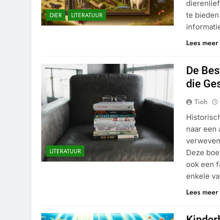
dierenlie
te bieden
DIER
LITERATUUR
informati
Lees meer
De Bes
die Ge
Tioh
Historis
naar een 
verweven 
LITERATUUR
Deze boek
ook een f
enkele va
Lees meer
Kinder