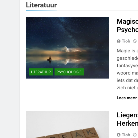
Literatuur
Magisc
Psycho
Tioh
Magie is 
geschiede
fantasyve
LITERATUUR
PSYCHOLOGIE
woord ma
iets dat 
zich niet 
Lees meer
Liegen
Herken
Tioh