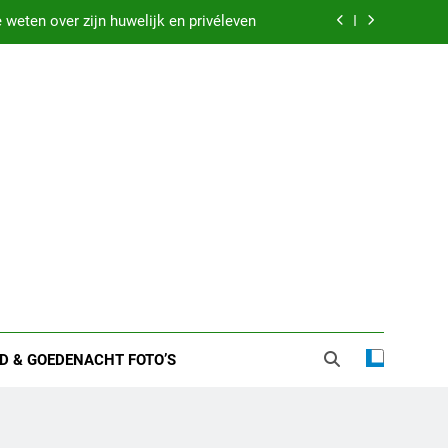
kenis droom met iemand in bed liggen
 zware nachten: Dit kan het betekenen
etekenis droom vastgehouden worden
weten over zijn huwelijk en privéleven
kenis droom met iemand in bed liggen
D & GOEDENACHT FOTO’S