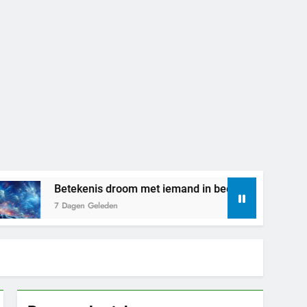
tekenis droom met iemand in bed liggen
Droo
Dagen Geleden
1 Wee