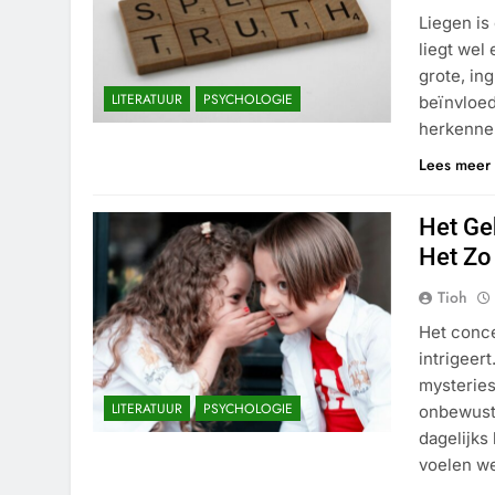
Liegen is
liegt wel
grote, in
LITERATUUR
PSYCHOLOGIE
beïnvloed
herkennen
Lees meer
Het Ge
Het Zo
Tioh
Het conce
intrigeer
mysteries
LITERATUUR
PSYCHOLOGIE
onbewust
dagelijks
voelen w