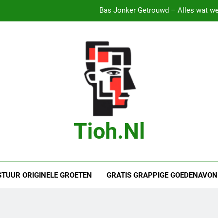
Bete
Droom je van
B
Bas Jonker Getrouwd – Alles wat we 
Bete
Tioh.nl
STUUR ORIGINELE GROETEN
GRATIS GRAPPIGE GOEDENAVON