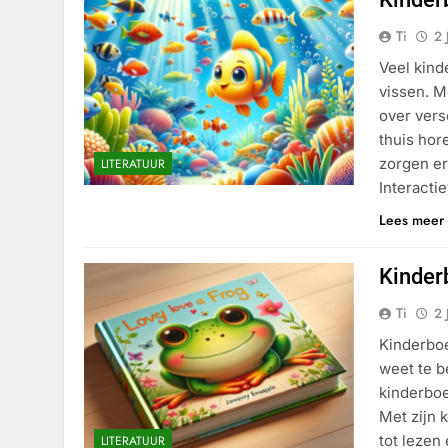
Ti
2 
Veel kind
vissen. M
over vers
thuis hor
zorgen er
LITERATUUR
Interacti
Lees meer
Kinder
Ti
2 
Kinderboe
weet te b
kinderboe
Met zijn k
tot lezen
LITERATUUR