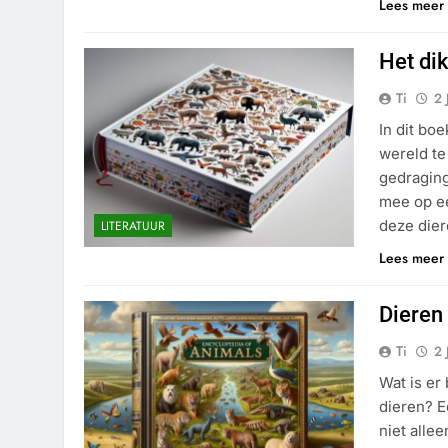
Lees meer
Het di
Ti
2 
In dit bo
wereld te
gedraging
mee op ee
deze dier
LITERATUUR
Lees meer
Dieren
Ti
2 
Wat is er
dieren? E
niet alle