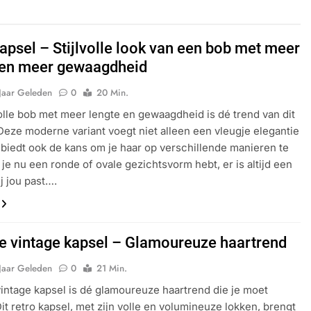
Kapsel – Stijlvolle look van een bob met meer
 en meer gewaagdheid
Jaar Geleden
0
20 Min.
volle bob met meer lengte en gewaagdheid is dé trend van dit
Deze moderne variant voegt niet alleen een vleugje elegantie
 biedt ook de kans om je haar op verschillende manieren te
f je nu een ronde of ovale gezichtsvorm hebt, er is altijd een
j jou past….
e vintage kapsel – Glamoureuze haartrend
Jaar Geleden
0
21 Min.
intage kapsel is dé glamoureuze haartrend die je moet
it retro kapsel, met zijn volle en volumineuze lokken, brengt