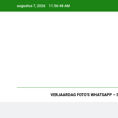
Ga
augustus 7, 2026
11:56:49 AM
naar
de
inhoud
VERJAARDAG FOTO’S WHATSAPP – 