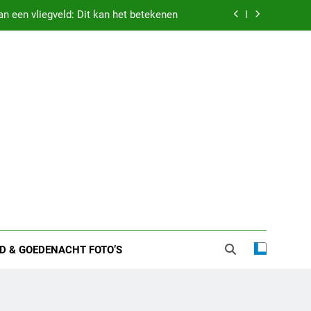
n een vliegveld: Dit kan het betekenen
 zware nachten: Dit kan het betekenen
etekenis droom vastgehouden worden
 vriend – alles over haar liefdesleven
n een vliegveld: Dit kan het betekenen
 zware nachten: Dit kan het betekenen
etekenis droom vastgehouden worden
D & GOEDENACHT FOTO’S