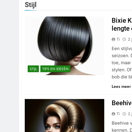
Stijl
Bixie 
lengte
Ti
2 
Een stijl
seizoen. 
toe, maar
STIJL
TIPS EN IDEEËN
stylen. O
bob die bi
Lees meer
Beehiv
Ti
2 
Beehive v
kennen. D