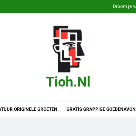
Droom je va
Droom je van
B
Marit Bouwmeester
Droom je va
Droom je van
Tioh.nl
B
STUUR ORIGINELE GROETEN
GRATIS GRAPPIGE GOEDENAVON