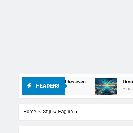
 – alles over haar liefdesleven
Droom je van
HEADERS
21 Uur Geleden
Home
Stijl
Pagina 5