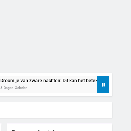
e van zware nachten: Dit kan het betekenen
B
eleden
6 