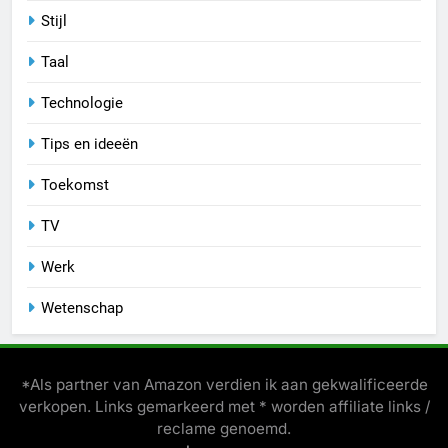
Stijl
Taal
Technologie
Tips en ideeën
Toekomst
TV
Werk
Wetenschap
*Als partner van Amazon verdien ik aan gekwalificeerde
verkopen. Links gemarkeerd met * worden affiliate links /
reclame genoemd.