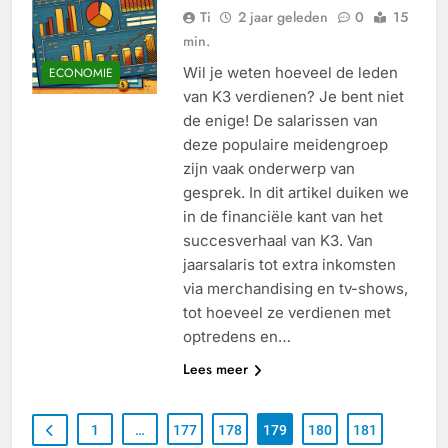
Ti
2 jaar geleden
0
15
min.
Wil je weten hoeveel de leden
ECONOMIE
van K3 verdienen? Je bent niet
de enige! De salarissen van
deze populaire meidengroep
zijn vaak onderwerp van
gesprek. In dit artikel duiken we
in de financiële kant van het
succesverhaal van K3. Van
jaarsalaris tot extra inkomsten
via merchandising en tv-shows,
tot hoeveel ze verdienen met
optredens en…
Lees meer
1
…
177
178
179
180
181