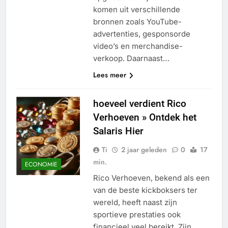
komen uit verschillende
bronnen zoals YouTube-
advertenties, gesponsorde
video’s en merchandise-
verkoop. Daarnaast…
Lees meer
hoeveel verdient Rico
Verhoeven » Ontdek het
Salaris Hier
Ti
2 jaar geleden
0
17
min.
ECONOMIE
Rico Verhoeven, bekend als een
van de beste kickboksers ter
wereld, heeft naast zijn
sportieve prestaties ook
financieel veel bereikt. Zijn