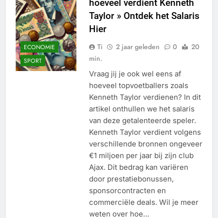
hoeveel verdient Kenneth
Taylor » Ontdek het Salaris
Hier
Ti
2 jaar geleden
0
20
ECONOMIE
min.
SPORT
Vraag jij je ook wel eens af
hoeveel topvoetballers zoals
Kenneth Taylor verdienen? In dit
artikel onthullen we het salaris
van deze getalenteerde speler.
Kenneth Taylor verdient volgens
verschillende bronnen ongeveer
€1 miljoen per jaar bij zijn club
Ajax. Dit bedrag kan variëren
door prestatiebonussen,
sponsorcontracten en
commerciële deals. Wil je meer
weten over hoe…