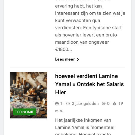
ervaring hebt, het kan
interessant zijn om te zien wat je
kunt verwachten qua
verdiensten. Een typische start
als hovenier levert een bruto
maandloon van ongeveer
€1800…
Lees meer
hoeveel verdient Lamine
Yamal » Ontdek het Salaris
Hier
Ti
2 jaar geleden
0
19
min.
ECONOMIE
Het jaarlijkse inkomen van
Lamine Yamal is momenteel
onbekend. Hoewel exacte