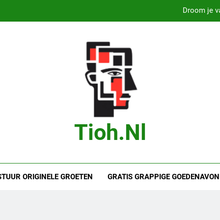
Droom je va
Droom je van
B
Marit Bouwmeester
Droom je va
Droom je van
Tioh.nl
B
STUUR ORIGINELE GROETEN
GRATIS GRAPPIGE GOEDENAVON