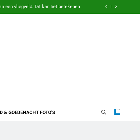
n een vliegveld: Dit kan het betekenen
 zware nachten: Dit kan het betekenen
etekenis droom vastgehouden worden
 vriend – alles over haar liefdesleven
n een vliegveld: Dit kan het betekenen
 zware nachten: Dit kan het betekenen
etekenis droom vastgehouden worden
D & GOEDENACHT FOTO’S