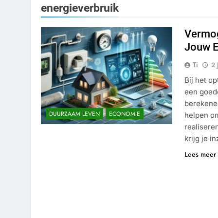
energieverbruik
Vermog
Jouw E
Ti
2 
Bij het o
een goede
berekene
DUURZAAM LEVEN
ECONOMIE
helpen om
realisere
krijg je i
Lees meer