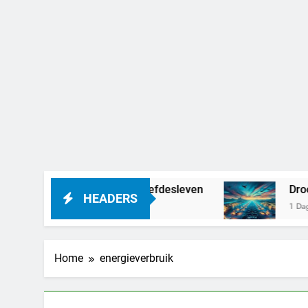
nd – alles over haar liefdesleven
Droom je v
HEADERS
1 Dag Geleden
Home
energieverbruik