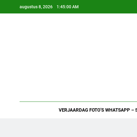
Ga
augustus 8, 2026
1:45:01 AM
naar
de
inhoud
VERJAARDAG FOTO’S WHATSAPP – 