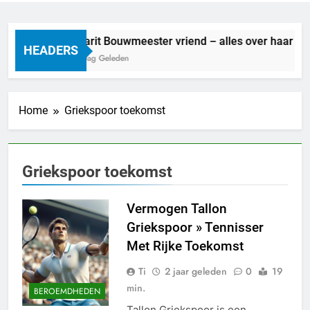
Marit Bouwmeester vriend – alles over haar lie
HEADERS
1 Dag Geleden
Home
Griekspoor toekomst
Griekspoor toekomst
Vermogen Tallon
Griekspoor » Tennisser
Met Rijke Toekomst
Ti
2 jaar geleden
0
19
min.
BEROEMDHEDEN
Tallon Griekspoor is een