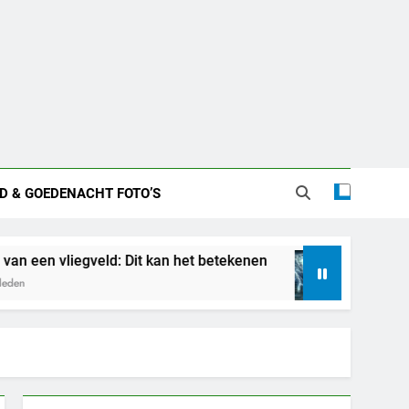
D & GOEDENACHT FOTO’S
vliegveld: Dit kan het betekenen
Droom je van
4 Dagen Geleden