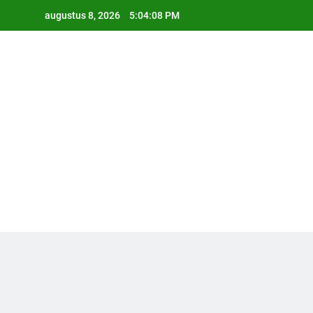
Ga
augustus 8, 2026
5:04:09 PM
naar
de
inhoud