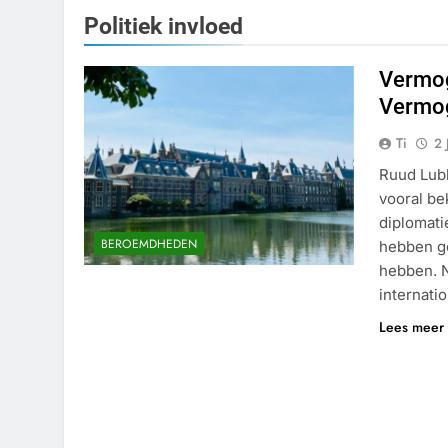
Politiek invloed
Vermog
Vermo
Ti
2 
Ruud Lubb
vooral be
diplomat
BEROEMDHEDEN
hebben ge
hebben. N
internati
Lees meer