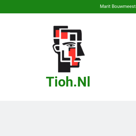
Marit Bouwmeester
Droom je va
Droom je van
Droo
Marit Bouwmeester
Droom je va
Tioh.nl
Droom je van