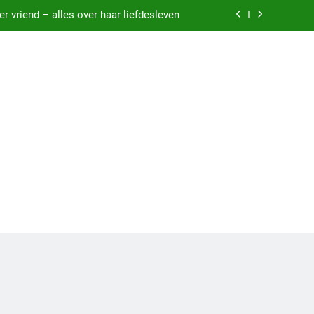
 vriend – alles over haar liefdesleven
n een vliegveld: Dit kan het betekenen
 zware nachten: Dit kan het betekenen
m je van koffie: Dit kan het betekenen
 vriend – alles over haar liefdesleven
n een vliegveld: Dit kan het betekenen
 zware nachten: Dit kan het betekenen