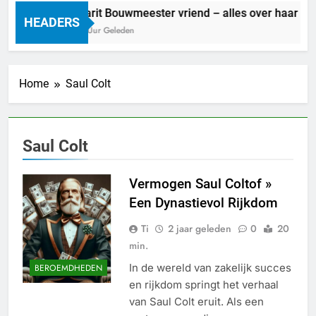
Marit Bouwmeester vriend – alles over haar lief
HEADERS
13 Uur Geleden
Home
Saul Colt
Saul Colt
Vermogen Saul Coltof »
Een Dynastievol Rijkdom
Ti
2 jaar geleden
0
20
min.
In de wereld van zakelijk succes
BEROEMDHEDEN
en rijkdom springt het verhaal
van Saul Colt eruit. Als een