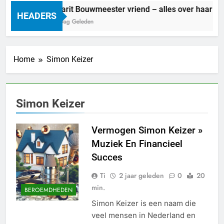
Marit Bouwmeester vriend – alles over haar lie
HEADERS
1 Dag Geleden
Home
Simon Keizer
Simon Keizer
Vermogen Simon Keizer »
Muziek En Financieel
Succes
Ti
2 jaar geleden
0
20
min.
BEROEMDHEDEN
Simon Keizer is een naam die
veel mensen in Nederland en