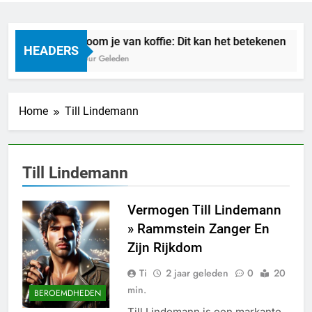
Droom je van koffie: Dit kan het betekenen
HEADERS
7 Uur Geleden
Home
Till Lindemann
Till Lindemann
Vermogen Till Lindemann
» Rammstein Zanger En
Zijn Rijkdom
Ti
2 jaar geleden
0
20
min.
BEROEMDHEDEN
Till Lindemann is een markante