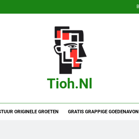
B
Bas Jonker Getrouwd – Alles wat we 
Bete
Droom je van
B
Bas Jonker Getrouwd – Alles wat we 
Tioh.nl
Bete
STUUR ORIGINELE GROETEN
GRATIS GRAPPIGE GOEDENAVON