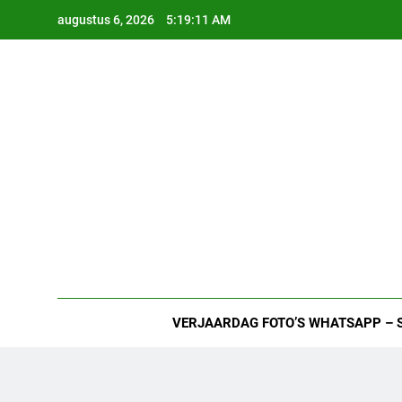
Ga
augustus 6, 2026
5:19:12 AM
naar
de
inhoud
VERJAARDAG FOTO’S WHATSAPP – 