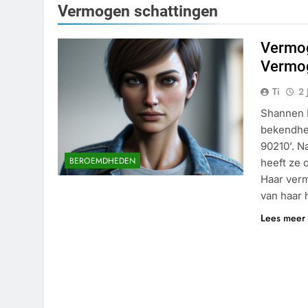
Vermogen schattingen
Vermog
Vermo
Ti
2 
Shannen D
bekendhei
90210’. N
BEROEMDHEDEN
heeft ze 
Haar verm
van haar 
Lees meer