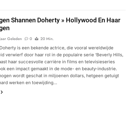
en Shannen Doherty » Hollywood En Haar
gen
Jaar Geleden
0
20 Min.
oherty is een bekende actrice, die vooral wereldwijde
d verwierf door haar rol in de populaire serie ‘Beverly Hills,
aast haar succesvolle carrière in films en televisieseries
ook een impact gemaakt in de mode- en beauty-industrie.
ogen wordt geschat in miljoenen dollars, hetgeen getuigt
hard werken en toewijding…