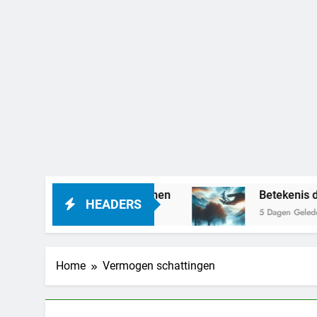
en: Dit kan het betekenen
Betekenis droom v
HEADERS
5 Dagen Geleden
Home
Vermogen schattingen