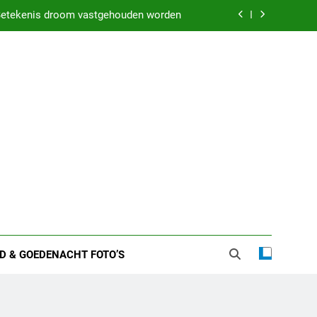
etekenis droom vastgehouden worden
weten over zijn huwelijk en privéleven
kenis droom met iemand in bed liggen
 zware nachten: Dit kan het betekenen
etekenis droom vastgehouden worden
weten over zijn huwelijk en privéleven
kenis droom met iemand in bed liggen
D & GOEDENACHT FOTO’S