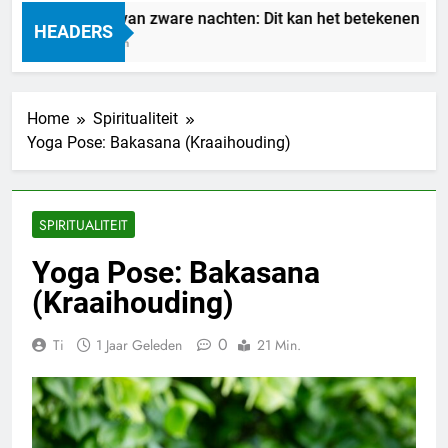
Droom je van zware nachten: Dit kan het betekenen
HEADERS
1 Dag Geleden
Home
Spiritualiteit
Yoga Pose: Bakasana (Kraaihouding)
SPIRITUALITEIT
Yoga Pose: Bakasana
(Kraaihouding)
0
Ti
1 Jaar Geleden
21 Min.