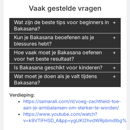
Vaak gestelde vragen
Wat zijn de beste tips voor beginners in
Bakasana?
Kun je Bakasana beoefenen als je
blessures hebt?
Hoe vaak moet je Bakasana oefenen
voor het beste resultaat?
Is Bakasana geschikt voor kinderen?
Wat moet je doen als je valt tijdens
Bakasana?
Verdieping:
https://samarali.com/nl/voeg-zachtheid-toe-
aan-je-armbalansen-om-sterker-te-worden/
https://www.youtube.com/watch?
v=k9VTiFHSD_A&pp=ygUKI2hvdWRpbmdlbg%