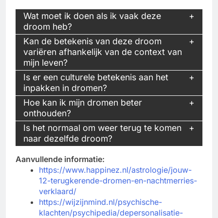
Wat moet ik doen als ik vaak deze
droom heb?
Kan de betekenis van deze droom
variëren afhankelijk van de context van
mijn leven?
Is er een culturele betekenis aan het
inpakken in dromen?
Hoe kan ik mijn dromen beter
onthouden?
Is het normaal om weer terug te komen
naar dezelfde droom?
Aanvullende informatie:
https://www.happinez.nl/astrologie/jouw-
12-terugkerende-dromen-en-nachtmerries-
verklaard/
https://wijzijnmind.nl/psychische-
klachten/psychipedia/depersonalisatie-