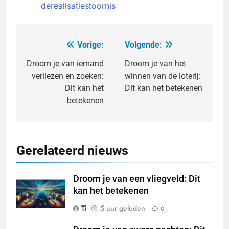
derealisatiestoornis
Vorige:
Volgende:
Bericht
navigatie
Droom je van iemand
Droom je van het
verliezen en zoeken:
winnen van de loterij:
Dit kan het
Dit kan het betekenen
betekenen
Gerelateerd nieuws
Droom je van een vliegveld: Dit
kan het betekenen
Ti
5 uur geleden
0