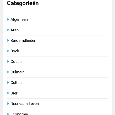
Categorieën
Algemeen
Auto
Beroemdheden
Boek
Coach
Culinair
Cultuur
Dier
Duurzaam Leven
Economie