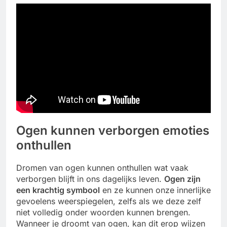
Ogen kunnen verborgen emoties
onthullen
Dromen van ogen kunnen onthullen wat vaak
verborgen blijft in ons dagelijks leven.
Ogen zijn
een krachtig symbool
en ze kunnen onze innerlijke
gevoelens weerspiegelen, zelfs als we deze zelf
niet volledig onder woorden kunnen brengen.
Wanneer je droomt van ogen, kan dit erop wijzen