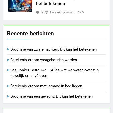
het betekenen
Ti
1 week geleden
0
Recente berichten
Droom je van zware nachten: Dit kan het betekenen
Betekenis droom vastgehouden worden
Bas Jonker Getrouwd – Alles wat we weten over zijn
huwelijk en privéleven
Betekenis droom met iemand in bed liggen
Droom je van een gevecht: Dit kan het betekenen