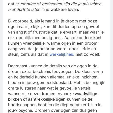
dat er
emoties of gedachten zijn die je misschien
niet durft te uiten
in je wakkere leven.
Bijvoorbeeld, als iemand in je droom met boze
ogen naar je kijkt, kan dit duiden op een gevoel
van angst of frustratie dat je ervaart, maar waar je
niet openlijk mee bezig bent. Aan de andere kant
kunnen vriendelijke, warme ogen in een droom
aangeven dat je omarmd wordt door liefde en
steun, zelfs als dat in
werkelijkheid
niet zo voelt.
Daarnaast kunnen de details van de ogen in de
droom extra betekenis toevoegen. De kleur, vorm
en helderheid kunnen allemaal unieke inzichten
bieden in jouw gemoedstoestand. Het is belangrijk
om te luisteren naar wat je gevoel je vertelt
wanneer je deze dromen ervaart;
kwaadwillige
blikken of aantrekkelijke ogen
kunnen beide
boodschappen hebben die diep verankerd zijn in
jouw psyche. Dromen over ogen zijn dus geen