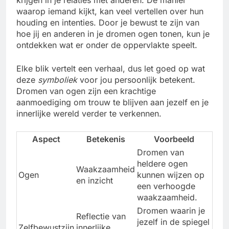
waarop iemand kijkt, kan veel vertellen over hun
houding en intenties. Door je bewust te zijn van
hoe jij en anderen in je dromen ogen tonen, kun je
ontdekken wat er onder de oppervlakte speelt.
Elke blik vertelt een verhaal, dus let goed op wat
deze
symboliek
voor jou persoonlijk betekent.
Dromen van ogen zijn een krachtige
aanmoediging om trouw te blijven aan jezelf en je
innerlijke wereld verder te verkennen.
Aspect
Betekenis
Voorbeeld
Dromen van
heldere ogen
Waakzaamheid
Ogen
kunnen wijzen op
en inzicht
een verhoogde
waakzaamheid.
Dromen waarin je
Reflectie van
jezelf in de spiegel
Zelfbewustzijn
innerlijke