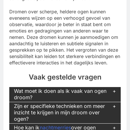
Dromen over scherpe, heldere ogen kunnen
eveneens wijzen op een verhoogd gevoel van
observatie, waardoor je beter in staat bent om
emoties en gedragingen van anderen waar te
nemen. Deze dromen kunnen je aanmoedigen om
aandachtig te luisteren en subtiele signalen in
gesprekken op te pikken. Het vergroten van deze
sensibiliteit kan leiden tot sterkere verbindingen en
effectievere interacties in het dagelijks leven.
Vaak gestelde vragen
Wat moet ik doen als ik vaak van ogen
droom?
Zijn er specifieke technieken om meer
inzicht te krijgen in mijn droom over
ogen?
Hoe kan ik
nachtmerries
over ogen