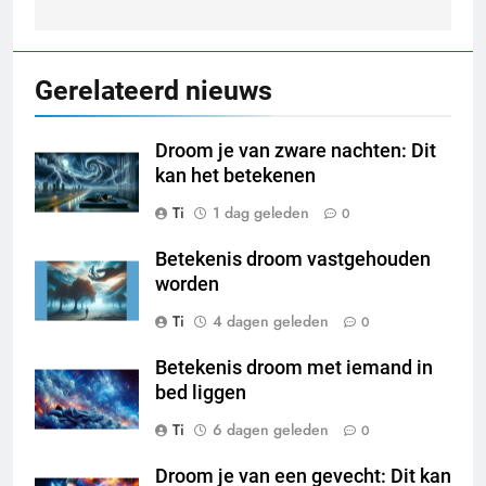
Gerelateerd nieuws
Droom je van zware nachten: Dit
kan het betekenen
Ti
1 dag geleden
0
Betekenis droom vastgehouden
worden
Ti
4 dagen geleden
0
Betekenis droom met iemand in
bed liggen
Ti
6 dagen geleden
0
Droom je van een gevecht: Dit kan