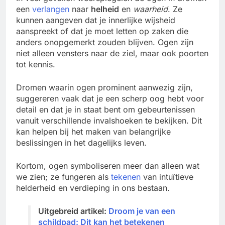
een
verlangen
naar
helheid
en
waarheid
. Ze
kunnen aangeven dat je innerlijke wijsheid
aanspreekt of dat je moet letten op zaken die
anders onopgemerkt zouden blijven. Ogen zijn
niet alleen vensters naar de ziel, maar ook poorten
tot kennis.
Dromen waarin ogen prominent aanwezig zijn,
suggereren vaak dat je een scherp oog hebt voor
detail en dat je in staat bent om gebeurtenissen
vanuit verschillende invalshoeken te bekijken. Dit
kan helpen bij het maken van belangrijke
beslissingen in het dagelijks leven.
Kortom, ogen symboliseren meer dan alleen wat
we zien; ze fungeren als
tekenen
van intuïtieve
helderheid en verdieping in ons bestaan.
Uitgebreid artikel:
Droom je van een
schildpad: Dit kan het betekenen