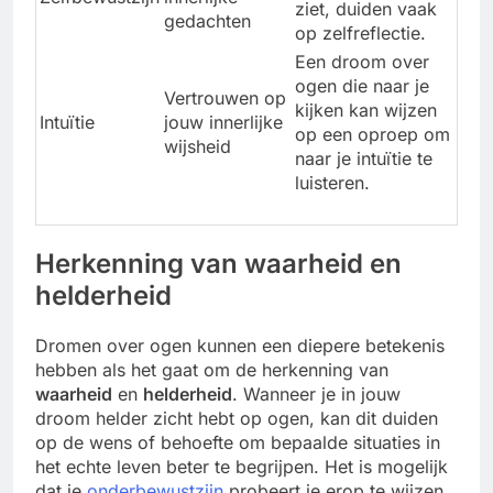
ziet, duiden vaak
gedachten
op zelfreflectie.
Een droom over
ogen die naar je
Vertrouwen op
kijken kan wijzen
Intuïtie
jouw innerlijke
op een oproep om
wijsheid
naar je intuïtie te
luisteren.
Herkenning van waarheid en
helderheid
Dromen over ogen kunnen een diepere betekenis
hebben als het gaat om de herkenning van
waarheid
en
helderheid
. Wanneer je in jouw
droom helder zicht hebt op ogen, kan dit duiden
op de wens of behoefte om bepaalde situaties in
het echte leven beter te begrijpen. Het is mogelijk
dat je
onderbewustzijn
probeert je erop te wijzen