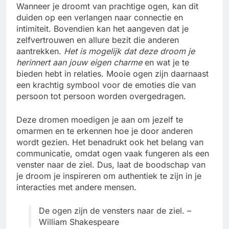
Wanneer je droomt van prachtige ogen, kan dit
duiden op een verlangen naar connectie en
intimiteit. Bovendien kan het aangeven dat je
zelfvertrouwen en allure bezit die anderen
aantrekken.
Het is mogelijk dat deze droom je
herinnert aan jouw eigen charme
en wat je te
bieden hebt in relaties. Mooie ogen zijn daarnaast
een krachtig symbool voor de emoties die van
persoon tot persoon worden overgedragen.
Deze dromen moedigen je aan om jezelf te
omarmen en te erkennen hoe je door anderen
wordt gezien. Het benadrukt ook het belang van
communicatie, omdat ogen vaak fungeren als een
venster naar de ziel. Dus, laat de boodschap van
je droom je inspireren om authentiek te zijn in je
interacties met andere mensen.
De ogen zijn de vensters naar de ziel. –
William Shakespeare