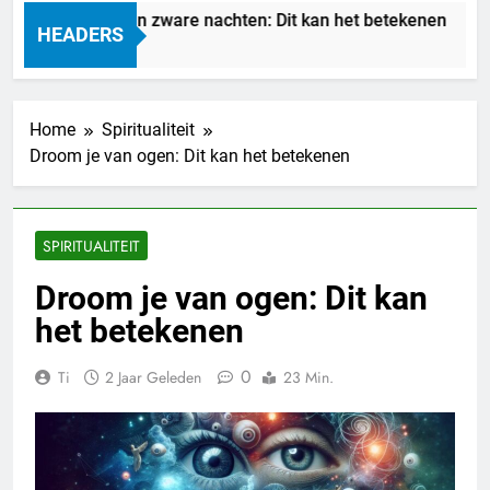
Droom je van zware nachten: Dit kan het betekenen
HEADERS
1 Dag Geleden
Home
Spiritualiteit
Droom je van ogen: Dit kan het betekenen
SPIRITUALITEIT
Droom je van ogen: Dit kan
het betekenen
0
Ti
2 Jaar Geleden
23 Min.