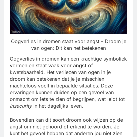
Oogverlies in dromen staat voor angst – Droom je
van ogen: Dit kan het betekenen
Oogverlies in dromen kan een krachtige symboliek
vormen en staat vaak voor
angst
of
kwetsbaarheid. Het verliezen van ogen in je
droom kan betekenen dat je je misschien
machteloos voelt in bepaalde situaties. Deze
ervaringen kunnen duiden op een gevoel van
onmacht om iets te zien of begrijpen, wat leidt tot
insecurity
in het dagelijks leven.
Bovendien kan dit soort droom ook wijzen op de
angst om niet gehoord of erkend te worden. Je
kunt het gevoel hebben dat anderen jou niet zien