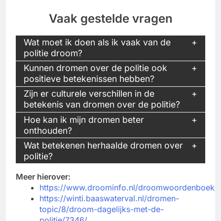
Vaak gestelde vragen
Wat moet ik doen als ik vaak van de
politie droom?
Kunnen dromen over de politie ook
positieve betekenissen hebben?
Zijn er culturele verschillen in de
betekenis van dromen over de politie?
Hoe kan ik mijn dromen beter
onthouden?
Wat betekenen herhaalde dromen over
politie?
Meer hierover:
https://www.droominfo.nl/droomwoordenboek/dr
https://winti.baaswaterval.nl/dromen-
topic/8/droom-dagelijks-met-de-
politie/7346/