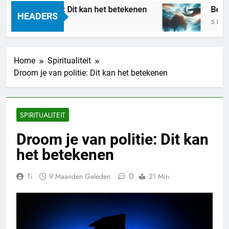
are nachten: Dit kan het betekenen
Betekeni
HEADERS
5 Dagen Gel
Home
Spiritualiteit
Droom je van politie: Dit kan het betekenen
SPIRITUALITEIT
Droom je van politie: Dit kan
het betekenen
0
Ti
9 Maanden Geleden
21 Min.