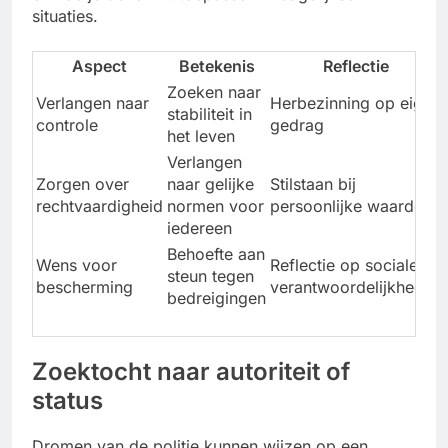
situaties.
Aspect
Betekenis
Reflectie
Zoeken naar
Verlangen naar
Herbezinning op eigen
stabiliteit in
controle
gedrag
het leven
Verlangen
Zorgen over
naar gelijke
Stilstaan bij
rechtvaardigheid
normen voor
persoonlijke waarden
iedereen
Behoefte aan
Wens voor
Reflectie op sociale
steun tegen
bescherming
verantwoordelijkheden
bedreigingen
Zoektocht naar autoriteit of
status
Dromen van de politie kunnen wijzen op een