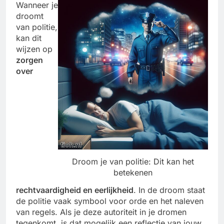
Wanneer je
droomt
van politie,
kan dit
wijzen op
zorgen
over
Droom je van politie: Dit kan het
betekenen
rechtvaardigheid en eerlijkheid
. In de droom staat
de politie vaak symbool voor orde en het naleven
van regels. Als je deze autoriteit in je dromen
tegenkomt, is dat mogelijk een reflectie van jouw