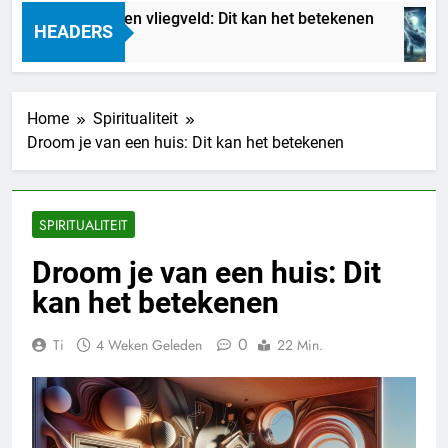
oom je van een vliegveld: Dit kan het betekenen
HEADERS
Uur Geleden
Home
Spiritualiteit
Droom je van een huis: Dit kan het betekenen
SPIRITUALITEIT
Droom je van een huis: Dit
kan het betekenen
0
Ti
4 Weken Geleden
22 Min.