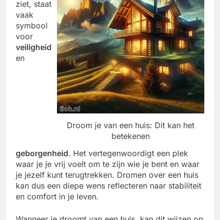
ziet, staat
vaak
symbool
voor
veiligheid
en
Droom je van een huis: Dit kan het
betekenen
geborgenheid
. Het vertegenwoordigt een plek
waar je je vrij voelt om te zijn wie je bent en waar
je jezelf kunt terugtrekken. Dromen over een huis
kan dus een diepe wens reflecteren naar stabiliteit
en comfort in je leven.
Wanneer je droomt van een huis, kan dit wijzen op