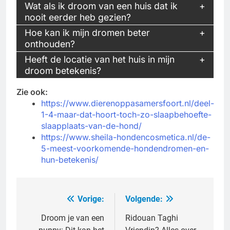
Wat als ik droom van een huis dat ik
nooit eerder heb gezien?
Hoe kan ik mijn dromen beter
onthouden?
Heeft de locatie van het huis in mijn
droom betekenis?
Zie ook:
https://www.dierenoppasamersfoort.nl/deel-
1-4-maar-dat-hoort-toch-zo-slaapbehoefte-
slaapplaats-van-de-hond/
https://www.sheila-hondencosmetica.nl/de-
5-meest-voorkomende-hondendromen-en-
hun-betekenis/
Vorige:
Volgende:
Bericht
navigatie
Droom je van een
Ridouan Taghi