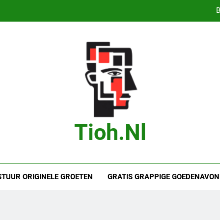
Bas Jonker Getrouwd – Alles wat we 
Bete
Droom je van
B
Bas Jonker Getrouwd – Alles wat we 
Bete
Tioh.nl
STUUR ORIGINELE GROETEN
GRATIS GRAPPIGE GOEDENAVON