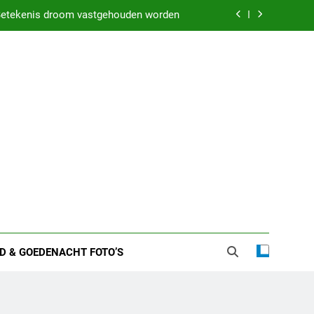
weten over zijn huwelijk en privéleven
kenis droom met iemand in bed liggen
 zware nachten: Dit kan het betekenen
etekenis droom vastgehouden worden
weten over zijn huwelijk en privéleven
kenis droom met iemand in bed liggen
D & GOEDENACHT FOTO’S