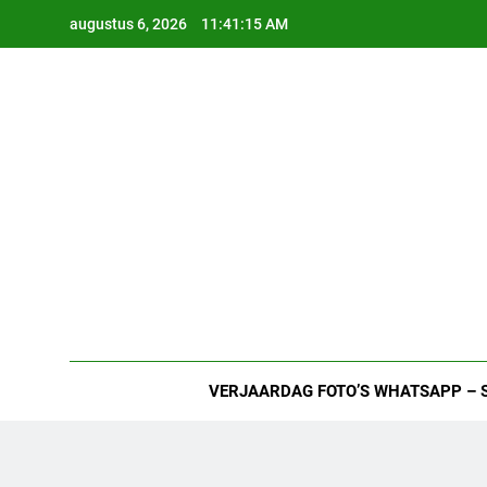
Ga
augustus 6, 2026
11:41:16 AM
naar
de
inhoud
VERJAARDAG FOTO’S WHATSAPP – 