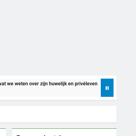
r zijn huwelijk en privéleven
Betekenis droo
7 Dagen Geleden