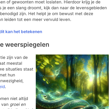
nen of gewoonten moet loslaten. Hierdoor krijg je de
je een slang droomt, kijk dan naar de levensgebieden
benodigd zijn. Het helpt je om bewust met deze
an leiden tot een meer vervuld leven.
 dit kan het betekenen
de weerspiegelen
ie zijn van de
aat meestal
e situaties staat
 met hun
nwezigheid,
eid
.
men niet altijd
t van
groei en