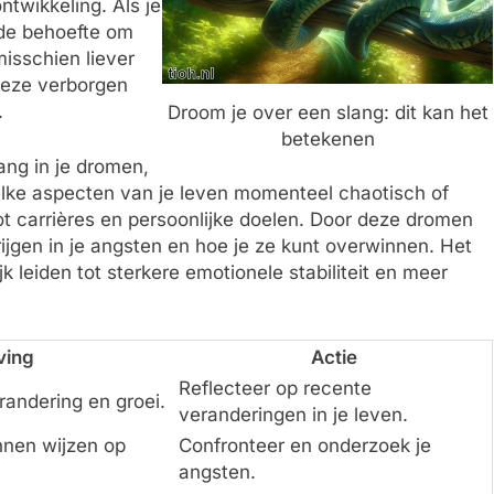
ontwikkeling. Als je
 de behoefte om
misschien liever
 deze verborgen
.
Droom je over een slang­: dit kan het
betekenen
ng in je dromen,
elke aspecten van je leven momenteel chaotisch of
tot carrières en persoonlijke doelen. Door deze dromen
rijgen in je angsten en hoe je ze kunt overwinnen. Het
 leiden tot sterkere emotionele stabiliteit en meer
ving
Actie
Reflecteer op recente
andering en groei.
veranderingen in je leven.
nen wijzen op
Confronteer en onderzoek je
angsten.