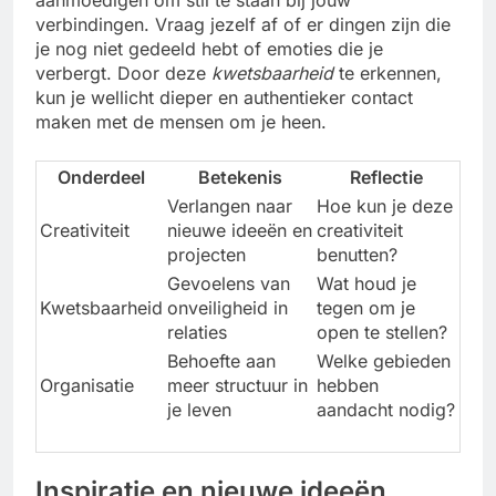
verbindingen. Vraag jezelf af of er dingen zijn die
je nog niet gedeeld hebt of emoties die je
verbergt. Door deze
kwetsbaarheid
te erkennen,
kun je wellicht dieper en authentieker contact
maken met de mensen om je heen.
Onderdeel
Betekenis
Reflectie
Verlangen naar
Hoe kun je deze
Creativiteit
nieuwe ideeën en
creativiteit
projecten
benutten?
Gevoelens van
Wat houd je
Kwetsbaarheid
onveiligheid in
tegen om je
relaties
open te stellen?
Behoefte aan
Welke gebieden
Organisatie
meer structuur in
hebben
je leven
aandacht nodig?
Inspiratie en nieuwe ideeën