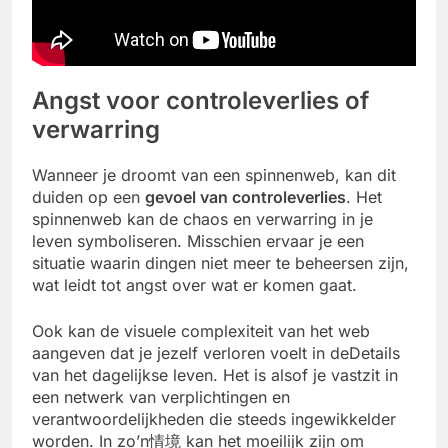
Angst voor controleverlies of
verwarring
Wanneer je droomt van een spinnenweb, kan dit
duiden op een
gevoel van controleverlies
. Het
spinnenweb kan de chaos en verwarring in je
leven symboliseren. Misschien ervaar je een
situatie waarin dingen niet meer te beheersen zijn,
wat leidt tot angst over wat er komen gaat.
Ook kan de visuele complexiteit van het web
aangeven dat je jezelf verloren voelt in deDetails
van het dagelijkse leven. Het is alsof je vastzit in
een netwerk van verplichtingen en
verantwoordelijkheden die steeds ingewikkelder
worden. In zo’n情境 kan het moeilijk zijn om