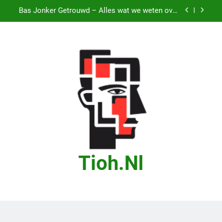
Ga
Bas Jonker Getrouwd – Alles wat we weten over
naar
zijn huwelijk en privéleven
de
Betekenis droom met iemand in bed liggen
inhoud
Droom je van zware nachten: Dit kan het
betekenen
Betekenis droom vastgehouden worden
Bas Jonker Getrouwd – Alles wat we weten over
zijn huwelijk en privéleven
Betekenis droom met iemand in bed liggen
Tioh.nl