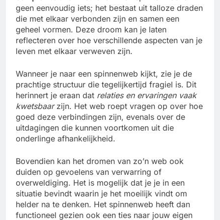
geen eenvoudig iets; het bestaat uit talloze draden
die met elkaar verbonden zijn en samen een
geheel vormen. Deze droom kan je laten
reflecteren over hoe verschillende aspecten van je
leven met elkaar verweven zijn.
Wanneer je naar een spinnenweb kijkt, zie je de
prachtige structuur die tegelijkertijd fragiel is. Dit
herinnert je eraan dat
relaties en ervaringen vaak
kwetsbaar
zijn. Het web roept vragen op over hoe
goed deze verbindingen zijn, evenals over de
uitdagingen die kunnen voortkomen uit die
onderlinge afhankelijkheid.
Bovendien kan het dromen van zo’n web ook
duiden op gevoelens van verwarring of
overweldiging. Het is mogelijk dat je je in een
situatie bevindt waarin je het moeilijk vindt om
helder na te denken. Het spinnenweb heeft dan
functioneel gezien ook een ties naar jouw eigen