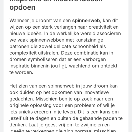
opdoen
Wanneer je droomt van een
spinnenweb
, kan dit
wijzen op een sterk verlangen naar creativiteit en
nieuwe ideeën. In de werkelijke wereld associëren
we vaak spinnenwebben met kunstzinnige
patronen die zowel delicate schoonheid als
complexiteit uitstralen. Deze combinatie kan in
dromen symboliseren dat er een verborgen
inspiratie binnenin jou ligt, wachtend om ontdekt
te worden.
Het zien van een spinnenweb in jouw droom kan
ook duiden op het opkomen van innovatieve
gedachten. Misschien ben je op zoek naar een
originele oplossing voor een probleem of wil je
iets unieks creëren in je leven. Dit is een kans om
jezelf uit te dagen en buiten de gebaande paden te
denken. Laat je geest vrij om te zwijmelen en
ideeën te verkennen die zich normaal misschien