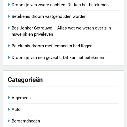
Droom je van zware nachten: Dit kan het betekenen
Betekenis droom vastgehouden worden
Bas Jonker Getrouwd – Alles wat we weten over zijn
huwelijk en privéleven
Betekenis droom met iemand in bed liggen
Droom je van een gevecht: Dit kan het betekenen
Categorieën
Algemeen
Auto
Beroemdheden