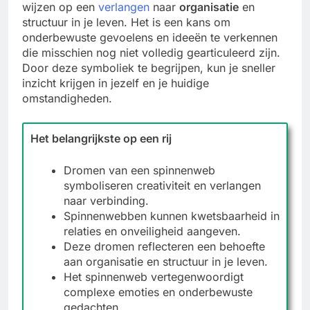
wijzen op een
verlangen
naar
organisatie
en
structuur in je leven. Het is een kans om
onderbewuste gevoelens en ideeën te verkennen
die misschien nog niet volledig gearticuleerd zijn.
Door deze symboliek te begrijpen, kun je sneller
inzicht krijgen in jezelf en je huidige
omstandigheden.
Het belangrijkste op een rij
Dromen van een spinnenweb
symboliseren creativiteit en verlangen
naar verbinding.
Spinnenwebben kunnen kwetsbaarheid in
relaties en onveiligheid aangeven.
Deze dromen reflecteren een behoefte
aan organisatie en structuur in je leven.
Het spinnenweb vertegenwoordigt
complexe emoties en onderbewuste
gedachten.