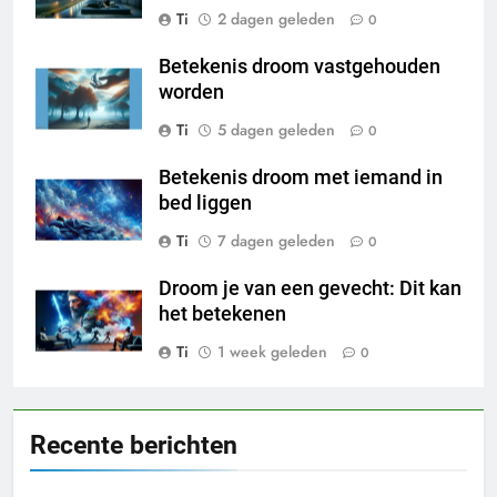
Ti
2 dagen geleden
0
Betekenis droom vastgehouden
worden
Ti
5 dagen geleden
0
Betekenis droom met iemand in
bed liggen
Ti
7 dagen geleden
0
Droom je van een gevecht: Dit kan
het betekenen
Ti
1 week geleden
0
Recente berichten