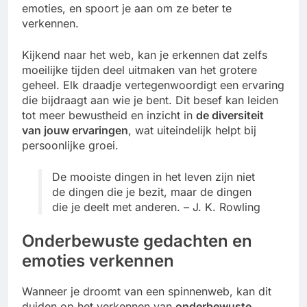
emoties, en spoort je aan om ze beter te
verkennen.
Kijkend naar het web, kan je erkennen dat zelfs
moeilijke tijden deel uitmaken van het grotere
geheel. Elk draadje vertegenwoordigt een ervaring
die bijdraagt aan wie je bent. Dit besef kan leiden
tot meer bewustheid en inzicht in
de diversiteit
van jouw ervaringen
, wat uiteindelijk helpt bij
persoonlijke groei.
De mooiste dingen in het leven zijn niet
de dingen die je bezit, maar de dingen
die je deelt met anderen. – J. K. Rowling
Onderbewuste gedachten en
emoties verkennen
Wanneer je droomt van een spinnenweb, kan dit
duiden op het verkennen van
onderbewuste