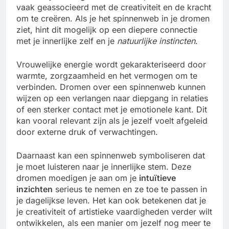
vaak geassocieerd met de creativiteit en de kracht
om te creëren. Als je het spinnenweb in je dromen
ziet, hint dit mogelijk op een diepere connectie
met je innerlijke zelf en je
natuurlijke instincten
.
Vrouwelijke energie wordt gekarakteriseerd door
warmte, zorgzaamheid en het vermogen om te
verbinden. Dromen over een spinnenweb kunnen
wijzen op een verlangen naar diepgang in relaties
of een sterker contact met je emotionele kant. Dit
kan vooral relevant zijn als je jezelf voelt afgeleid
door externe druk of verwachtingen.
Daarnaast kan een spinnenweb symboliseren dat
je moet luisteren naar je innerlijke stem. Deze
dromen moedigen je aan om je
intuïtieve
inzichten
serieus te nemen en ze toe te passen in
je dagelijkse leven. Het kan ook betekenen dat je
je creativiteit of artistieke vaardigheden verder wilt
ontwikkelen, als een manier om jezelf nog meer te