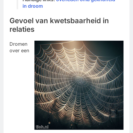
in droom
Gevoel van kwetsbaarheid in
relaties
Dromen
over een