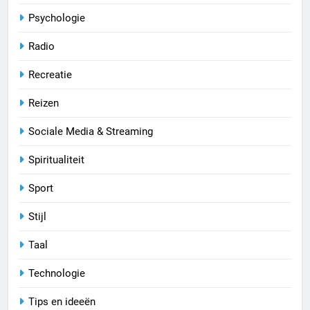
Psychologie
Radio
Recreatie
Reizen
Sociale Media & Streaming
Spiritualiteit
Sport
Stijl
Taal
Technologie
Tips en ideeën