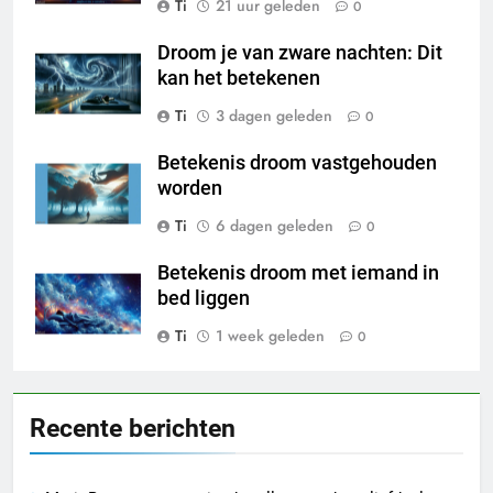
Ti
21 uur geleden
0
Droom je van zware nachten: Dit
kan het betekenen
Ti
3 dagen geleden
0
Betekenis droom vastgehouden
worden
Ti
6 dagen geleden
0
Betekenis droom met iemand in
bed liggen
Ti
1 week geleden
0
Recente berichten