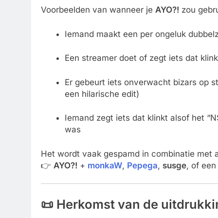
Voorbeelden van wanneer je
AYO?!
zou gebru
Iemand maakt een per ongeluk dubbelz
Een streamer doet of zegt iets dat klin
Er gebeurt iets onverwacht bizars op s
een hilarische edit)
Iemand zegt iets dat klinkt alsof het “
was
Het wordt vaak gespamd in combinatie met 
👉
AYO?!
+
monkaW
,
Pepega
,
susge
, of een
📜 Herkomst van de uitdrukk