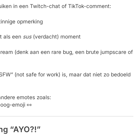
iken in een Twitch-chat of TikTok-comment:
innige opmerking
kt als een
sus
(verdacht) moment
tream (denk aan een rare bug, een brute jumpscare of
NSFW” (not safe for work) is, maar dat niet zo bedoeld
andere emotes zoals:
 oog-emoji 👀
ing “AYO?!”