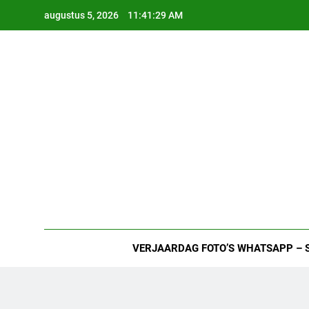
Ga
augustus 5, 2026
11:41:30 AM
naar
de
inhoud
VERJAARDAG FOTO’S WHATSAPP – 