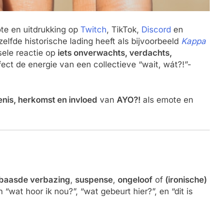
te en uitdrukking op
Twitch
, TikTok,
Discord
en
elfde historische lading heeft als bijvoorbeeld
Kappa
sele reactie op
iets onverwachts, verdachts,
fect de energie van een collectieve “wait, wát?!”-
nis, herkomst en invloed
van
AYO?!
als emote en
baasde verbazing
,
suspense
,
ongeloof
of
(ironische)
 “wat hoor ik nou?”, “wat gebeurt hier?”, en “dit is