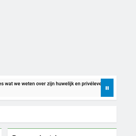
en over zijn huwelijk en privéleven
Betekeni
6 Dagen Ge