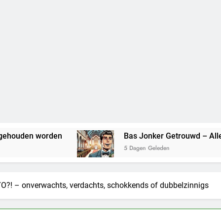
orden
Bas Jonker Getrouwd – Alles wat we wet
5 Dagen Geleden
O?! – onverwachts, verdachts, schokkends of dubbelzinnigs