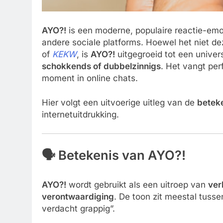
AYO?!
is een moderne, populaire reactie-emo
andere sociale platforms. Hoewel het niet dez
of
KEKW
, is
AYO?!
uitgegroeid tot een univer
schokkends of dubbelzinnigs
. Het vangt per
moment in online chats.
Hier volgt een uitvoerige uitleg van de
beteke
internetuitdrukking.
🗣️ Betekenis van AYO?!
AYO?!
wordt gebruikt als een uitroep van
ver
verontwaardiging
. De toon zit meestal tussen
verdacht grappig”.