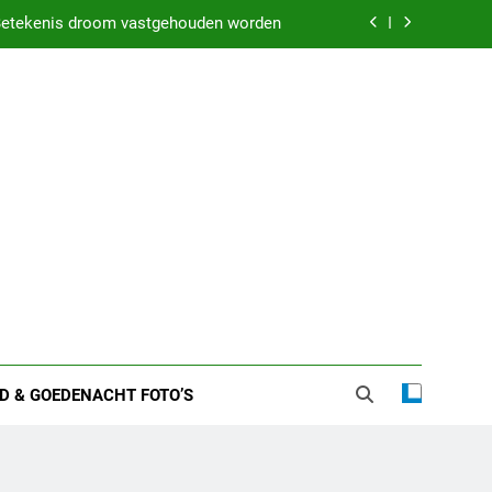
etekenis droom vastgehouden worden
weten over zijn huwelijk en privéleven
kenis droom met iemand in bed liggen
 zware nachten: Dit kan het betekenen
etekenis droom vastgehouden worden
weten over zijn huwelijk en privéleven
kenis droom met iemand in bed liggen
D & GOEDENACHT FOTO’S