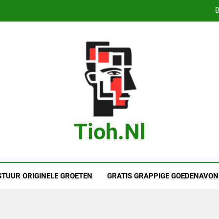
B
Bas Jonker Getrouwd – Alles wat we 
Bete
Droom je van
B
Bas Jonker Getrouwd – Alles wat we 
Tioh.nl
Bete
STUUR ORIGINELE GROETEN
GRATIS GRAPPIGE GOEDENAVON