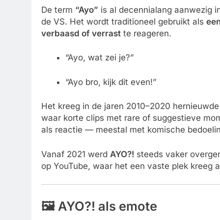
De term
“Ayo”
is al decennialang aanwezig in
de VS. Het wordt traditioneel gebruikt als
een
verbaasd of verrast
te reageren.
“Ayo, wat zei je?”
“Ayo bro, kijk dit even!”
Het kreeg in de jaren 2010–2020 hernieuwd
waar korte clips met rare of suggestieve m
als reactie — meestal met komische bedoeli
Vanaf 2021 werd
AYO?!
steeds vaker overgen
op YouTube, waar het een vaste plek kreeg al
🖼️ AYO?! als emote