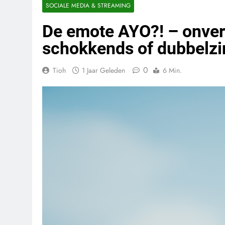
SOCIALE MEDIA & STREAMING
De emote AYO?! – onver
schokkends of dubbelzi
0
Tioh
1 Jaar Geleden
6 Min.