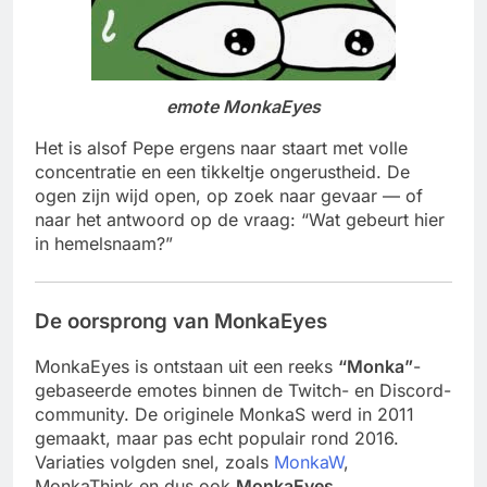
emote MonkaEyes
Het is alsof Pepe ergens naar staart met volle
concentratie en een tikkeltje ongerustheid. De
ogen zijn wijd open, op zoek naar gevaar — of
naar het antwoord op de vraag: “Wat gebeurt hier
in hemelsnaam?”
De oorsprong van MonkaEyes
MonkaEyes is ontstaan uit een reeks
“Monka”
-
gebaseerde emotes binnen de Twitch- en Discord-
community. De originele MonkaS werd in 2011
gemaakt, maar pas echt populair rond 2016.
Variaties volgden snel, zoals
MonkaW
,
MonkaThink en dus ook
MonkaEyes
.