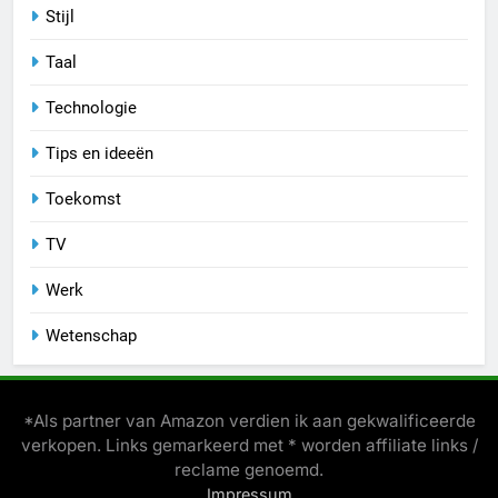
Stijl
Taal
Technologie
Tips en ideeën
Toekomst
TV
Werk
Wetenschap
*Als partner van Amazon verdien ik aan gekwalificeerde
verkopen. Links gemarkeerd met * worden affiliate links /
reclame genoemd.
Impressum