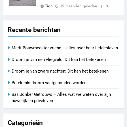
Tioh
12 maanden geleden
0
Recente berichten
Marit Bouwmeester vriend – alles over haar liefdesleven
Droom je van een vliegveld: Dit kan het betekenen
Droom je van zware nachten: Dit kan het betekenen
Betekenis droom vastgehouden worden
Bas Jonker Getrouwd – Alles wat we weten over zijn
huwelijk en privéleven
Categorieën