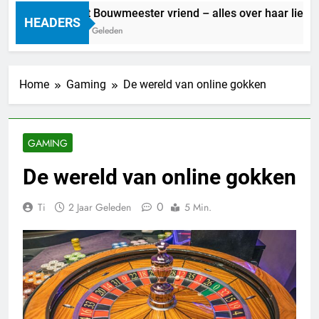
Marit Bouwmeester vriend – alles over haar liefdes
HEADERS
17 Uur Geleden
Home
Gaming
De wereld van online gokken
GAMING
De wereld van online gokken
0
Ti
2 Jaar Geleden
5 Min.