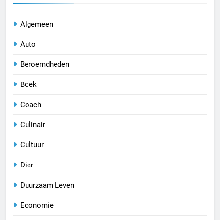
Algemeen
Auto
Beroemdheden
Boek
Coach
Culinair
Cultuur
Dier
Duurzaam Leven
Economie