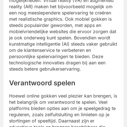
mogelijkheden. Virtual reality (VR) en augmented
reality (AR) maken het bijvoorbeeld mogelijk om
een nog meeslependere spelervaring te creëren
met realistische graphics. Ook mobiel gokken is
steeds populairder geworden, met apps en
mobielvriendelijke websites die ervoor zorgen dat
je ook onderweg kunt spelen. Bovendien wordt
kunstmatige intelligentie (AI) steeds vaker gebruikt
om de klantenservice te verbeteren en
persoonlijke spelervaringen te bieden. Deze
technologische innovaties dragen bij aan een
steeds betere gebruikerservaring.
Verantwoord spelen
Hoewel online gokken veel plezier kan brengen, is
het belangrijk om verantwoord te spelen. Veel
platforms bieden opties aan om je speelgedrag te
reguleren, zoals zelfuitsluiting en limieten op je
stortingen of speeltijd. Daarnaast zijn er