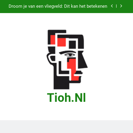
Ga
Droom je van een vliegveld: Dit kan het betekenen
naar
de
Droom je van zware nachten: Dit kan het
inhoud
betekenen
Betekenis droom vastgehouden worden
Marit Bouwmeester vriend – alles over haar
liefdesleven
Droom je van een vliegveld: Dit kan het betekenen
Droom je van zware nachten: Dit kan het
betekenen
Betekenis droom vastgehouden worden
Tioh.nl