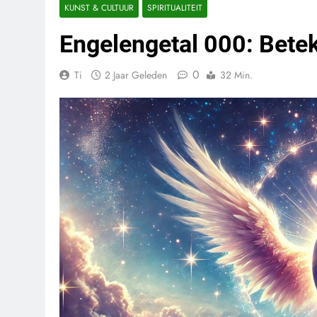
KUNST & CULTUUR
SPIRITUALITEIT
Engelengetal 000: Beteke
0
Ti
2 Jaar Geleden
32 Min.