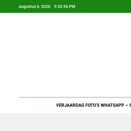
Ga
augustus 6, 2026
5:52:57 PM
naar
de
inhoud
VERJAARDAG FOTO’S WHATSAPP – 