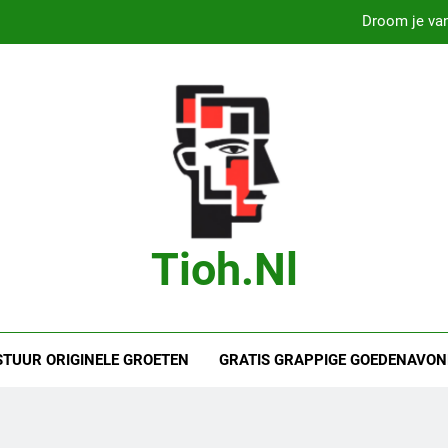
Droom je van
B
Bas Jonker Getrouwd – Alles wat we 
Droom je va
Droom je van
B
Tioh.nl
Bas Jonker Getrouwd – Alles wat we 
STUUR ORIGINELE GROETEN
GRATIS GRAPPIGE GOEDENAVON