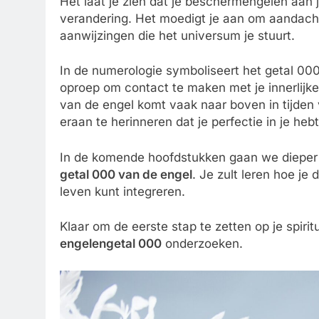
Het laat je zien dat je beschermengelen aan j
verandering. Het moedigt je aan om aandachti
aanwijzingen die het universum je stuurt.
In de numerologie symboliseert het getal 000
oproep om contact te maken met je innerlijke 
van de engel komt vaak naar boven in tijden
eraan te herinneren dat je perfectie in je heb
In de komende hoofdstukken gaan we dieper
getal 000 van de engel
. Je zult leren hoe j
leven kunt integreren.
Klaar om de eerste stap te zetten op je spir
engelengetal 000
onderzoeken.