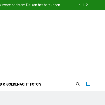
 zware nachten: Dit kan het betekenen
etekenis droom vastgehouden worden
weten over zijn huwelijk en privéleven
n een vliegveld: Dit kan het betekenen
 zware nachten: Dit kan het betekenen
etekenis droom vastgehouden worden
weten over zijn huwelijk en privéleven
D & GOEDENACHT FOTO’S