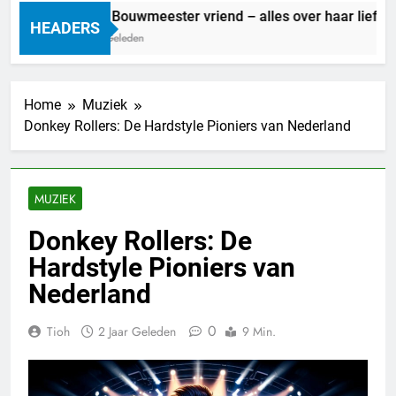
Marit Bouwmeester vriend – alles over haar liefdesl
HEADERS
1 Dag Geleden
Home
Muziek
Donkey Rollers: De Hardstyle Pioniers van Nederland
MUZIEK
Donkey Rollers: De
Hardstyle Pioniers van
Nederland
0
Tioh
2 Jaar Geleden
9 Min.