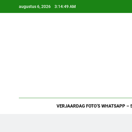
Ga
augustus 6, 2026
3:14:50 AM
naar
de
inhoud
VERJAARDAG FOTO’S WHATSAPP – 