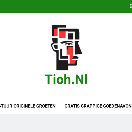
B
Bas Jonker Getrouwd – Alles wat we 
Bete
Droom je van
B
Bas Jonker Getrouwd – Alles wat we 
Tioh.nl
Bete
STUUR ORIGINELE GROETEN
GRATIS GRAPPIGE GOEDENAVON