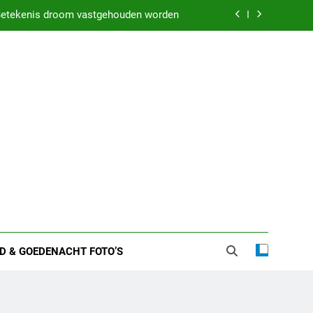
etekenis droom vastgehouden worden
weten over zijn huwelijk en privéleven
kenis droom met iemand in bed liggen
 zware nachten: Dit kan het betekenen
etekenis droom vastgehouden worden
weten over zijn huwelijk en privéleven
kenis droom met iemand in bed liggen
D & GOEDENACHT FOTO’S