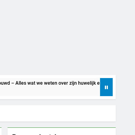
 we weten over zijn huwelijk en privéleven
Be
6 D