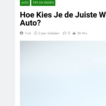
AUTO
TIPS EN IDEEËN
Hoe Kies Je de Juiste 
Auto?
0
Tioh
2 Jaar Geleden
28 Min.