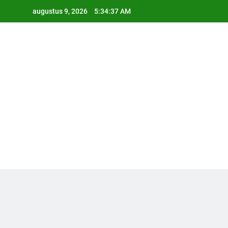
Ga
augustus 9, 2026
5:34:38 AM
naar
de
inhoud