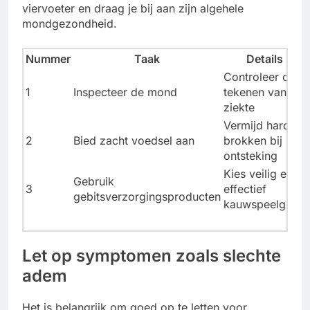
viervoeter en draag je bij aan zijn algehele
mondgezondheid.
Nummer
Taak
Details
Controleer op
1
Inspecteer de mond
tekenen van
ziekte
Vermijd harde
2
Bied zacht voedsel aan
brokken bij
ontsteking
Kies veilig en
Gebruik
3
effectief
gebitsverzorgingsproducten
kauwspeelgoed
Let op symptomen zoals slechte
adem
Het is belangrijk om goed op te letten voor