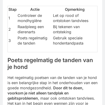
Stap
Actie
Opmerking
Controleer de
Let op rood of
1
mondhygiëne
ontstoken tandvlees
Raadpleeg een
Bij tekenen van
2
dierenarts
ontsteking
Poets regelmatig
Gebruik speciale
3
de tanden
hondentandpasta
Poets regelmatig de tanden van
je hond
Het regelmatig poetsen van de tanden van je hond
is een belangrijke stap in het onderhouden van een
goede mondgezondheid.
Door dit te doen,
voorkom je niet alleen tandplak en
gebitsproblemen
, maar ook ontstoken tandvlees.
Het kan in het begin even wennen zijn voor je