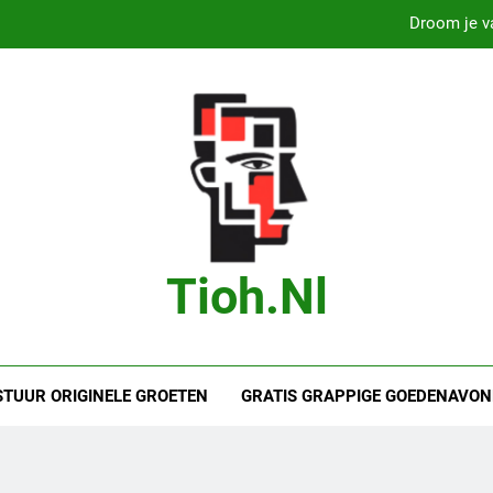
Droom je va
Droom je van
B
Marit Bouwmeester
Droom je va
Droom je van
Tioh.nl
B
STUUR ORIGINELE GROETEN
GRATIS GRAPPIGE GOEDENAVON