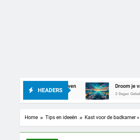
r haar liefdesleven
Droom je van een vliegvel
HEADERS
2 Dagen Geleden
Home
Tips en ideeën
Kast voor de badkamer » V