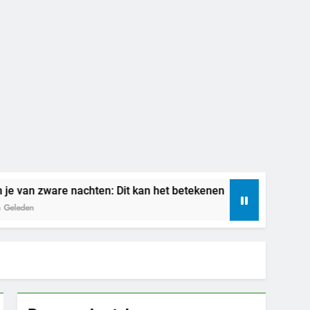
achten: Dit kan het betekenen
Betekenis dr
7 Dagen Geleden