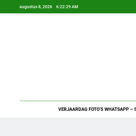
Ga
augustus 8, 2026
6:22:30 AM
naar
de
inhoud
VERJAARDAG FOTO’S WHATSAPP – 