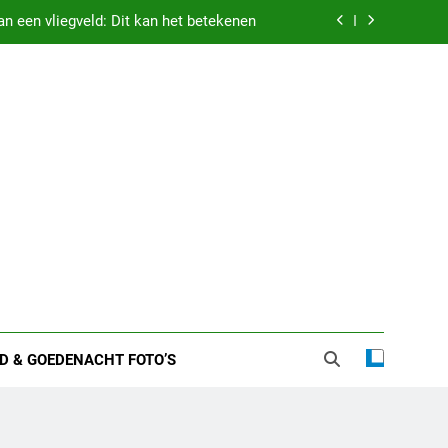
n een vliegveld: Dit kan het betekenen
 zware nachten: Dit kan het betekenen
etekenis droom vastgehouden worden
 vriend – alles over haar liefdesleven
n een vliegveld: Dit kan het betekenen
 zware nachten: Dit kan het betekenen
etekenis droom vastgehouden worden
D & GOEDENACHT FOTO’S