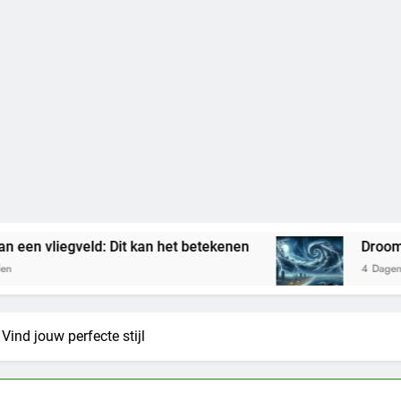
d: Dit kan het betekenen
Droom je van zware n
4 Dagen Geleden
ind jouw perfecte stijl