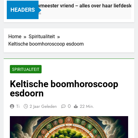
Marit Bouwmeester vriend – alles over haar liefdesleven
HEADERS
23 Uur Geleden
Home
Spiritualiteit
Keltische boomhoroscoop esdoorn
SPIRITUALITEIT
Keltische boomhoroscoop
esdoorn
0
Ti
2 Jaar Geleden
22 Min.