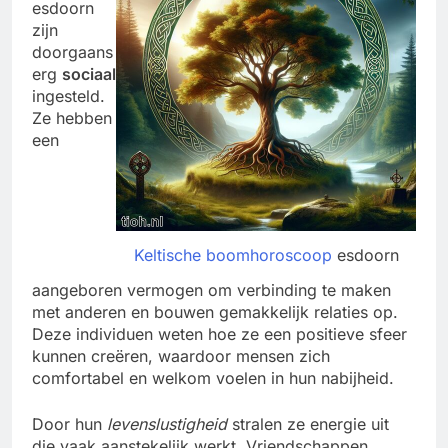
esdoorn
zijn
doorgaans
erg
sociaal
ingesteld.
Ze hebben
een
Keltische boomhoroscoop
esdoorn
aangeboren vermogen om verbinding te maken
met anderen en bouwen gemakkelijk relaties op.
Deze individuen weten hoe ze een positieve sfeer
kunnen creëren, waardoor mensen zich
comfortabel en welkom voelen in hun nabijheid.
Door hun
levenslustigheid
stralen ze energie uit
die vaak aanstekelijk werkt. Vriendschappen