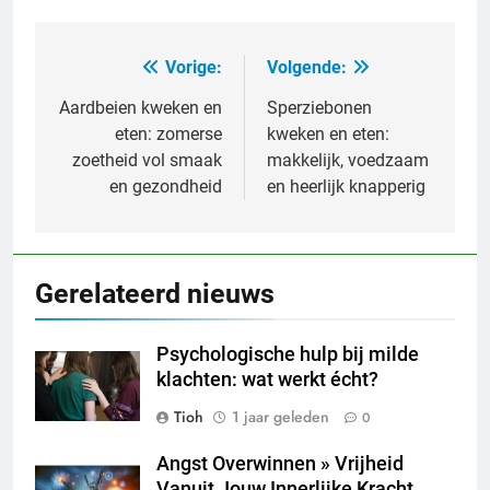
Vorige:
Volgende:
Bericht
navigatie
Aardbeien kweken en
Sperziebonen
eten: zomerse
kweken en eten:
zoetheid vol smaak
makkelijk, voedzaam
en gezondheid
en heerlijk knapperig
Gerelateerd nieuws
Psychologische hulp bij milde
klachten: wat werkt écht?
Tioh
1 jaar geleden
0
Angst Overwinnen » Vrijheid
Vanuit Jouw Innerlijke Kracht