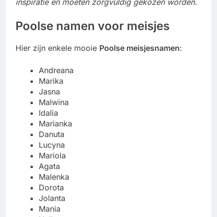
inspiratie en moeten zorgvuldig gekozen worden.
Poolse namen voor meisjes
Hier zijn enkele mooie
Poolse meisjesnamen
:
Andreana
Marika
Jasna
Malwina
Idalia
Marianka
Danuta
Lucyna
Mariola
Agata
Malenka
Dorota
Jolanta
Mania