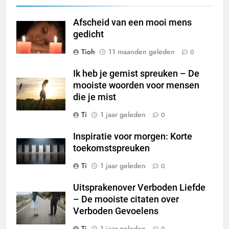
Afscheid van een mooi mens
gedicht
Tioh
11 maanden geleden
0
Ik heb je gemist spreuken – De
mooiste woorden voor mensen
die je mist
Ti
1 jaar geleden
0
Inspiratie voor morgen: Korte
toekomstspreuken
Ti
1 jaar geleden
0
Uitsprakenover Verboden Liefde
– De mooiste citaten over
Verboden Gevoelens
Ti
1 jaar geleden
0