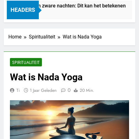
Droom je van zware nachten: Dit kan het betekenen
HEADERS
14 Uur Geleden
Home
Spiritualiteit
Wat is Nada Yoga
SPIRITUALITEIT
Wat is Nada Yoga
0
Ti
1 Jaar Geleden
20 Min.