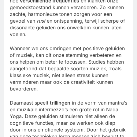
hoe
verschillende frequenties
en klanken onze
gemoedstoestand kunnen veranderen. Zo kunnen
zachte, harmonieuze tonen zorgen voor een
gevoel van
rust
en ontspanning, terwijl scherpe of
dissonante geluiden ons onwelkom kunnen laten
voelen.
Wanneer we ons omringen met positieve geluiden
of muziek, kan dit onze stemming verbeteren en
ons helpen om beter te focussen. Studies hebben
aangetoond dat bepaalde soorten muziek, zoals
klassieke muziek, niet alleen stress kunnen
verminderen maar ook de creativiteit kunnen
bevorderen.
Daarnaast speelt
trillingen
in de vorm van mantra’s
en muzikale intermezzo’s een grote rol in Nada
Yoga. Deze geluiden stimuleren niet alleen de
cognitieve functies, maar ze werken ook diep
door in ons emotionele systeem. Door het gebruik
van deze technieken leren mensen zich bewust te