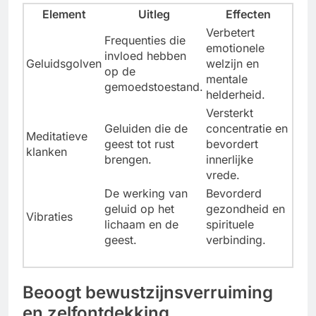
Element
Uitleg
Effecten
Verbetert
Frequenties die
emotionele
invloed hebben
Geluidsgolven
welzijn en
op de
mentale
gemoedstoestand.
helderheid.
Versterkt
Geluiden die de
concentratie en
Meditatieve
geest tot rust
bevordert
klanken
brengen.
innerlijke
vrede.
De werking van
Bevorderd
geluid op het
gezondheid en
Vibraties
lichaam en de
spirituele
geest.
verbinding.
Beoogt bewustzijnsverruiming
en zelfontdekking