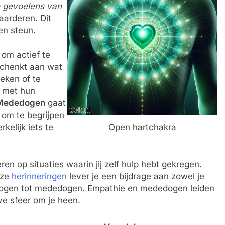
 gevoelens van
arderen. Dit
en steun.
 om actief te
 schenkt aan wat
eken of te
n met hun
Mededogen
gaat
n om te begrijpen
elijk iets te
Open hartchakra
en op situaties waarin jij zelf hulp hebt gekregen.
eze
herinneringen
lever je een bijdrage aan zowel je
mogen tot mededogen. Empathie en mededogen leiden
eve sfeer om je heen.