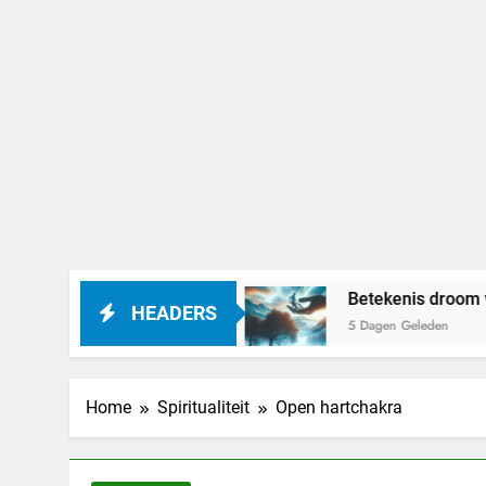
het betekenen
Betekenis droom vastgehouden
HEADERS
5 Dagen Geleden
Home
Spiritualiteit
Open hartchakra