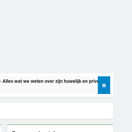
weten over zijn huwelijk en privéleven
Beteke
7 Dagen