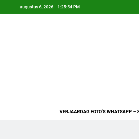
Ga
augustus 6, 2026
1:25:55 PM
naar
de
inhoud
VERJAARDAG FOTO’S WHATSAPP – 