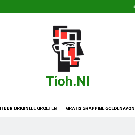
B
Bas Jonker Getrouwd – Alles wat we 
Bete
Droom je van
B
Bas Jonker Getrouwd – Alles wat we 
Tioh.nl
Bete
STUUR ORIGINELE GROETEN
GRATIS GRAPPIGE GOEDENAVON