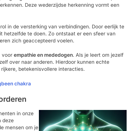
e herkennen. Deze wederzijdse herkenning vormt een
l in de versterking van verbindingen. Door eerlijk te
it hetzelfde te doen. Zo ontstaat er een sfeer van
deren zich geaccepteerd voelen.
n voor
empathie en mededogen
. Als je leert om jezelf
anzelf over naar anderen. Hierdoor kunnen echte
rijkere, betekenisvollere interacties.
igbeen chakra
orderen
ementen in onze
n deze
k de mensen om je