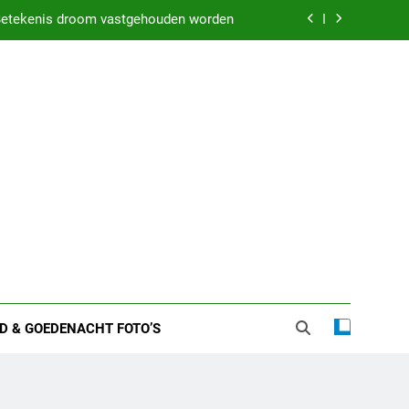
etekenis droom vastgehouden worden
weten over zijn huwelijk en privéleven
kenis droom met iemand in bed liggen
 zware nachten: Dit kan het betekenen
etekenis droom vastgehouden worden
weten over zijn huwelijk en privéleven
kenis droom met iemand in bed liggen
D & GOEDENACHT FOTO’S