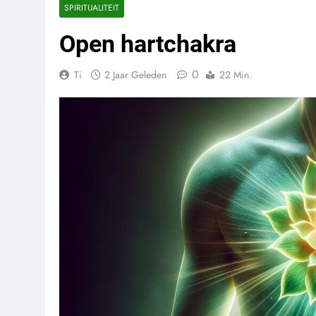
SPIRITUALITEIT
Open hartchakra
0
Ti
2 Jaar Geleden
22 Min.