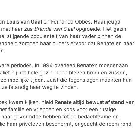
van
Louis van Gaal
en Fernanda Obbes. Haar jeugd
n met haar zus
Brenda van Gaal
opgroeide. Het gezin
l stijgende populariteit van haar vader binnen de
ndheid zorgden haar ouders ervoor dat Renate en haar
en.
ware periodes. In 1994 overleed Renate’s moeder aan
aliet bij het hele gezin. Toch bleven broer en zussen,
e moeilijke tijden. Juist die tegenslagen maakten hun
zelfstandig haar weg te vinden.
ek kwam kijken, hield
Renate altijd bewust afstand
van
met familie en vrienden en koos voor een rustige
en haar gevormd te hebben tot de bedachtzame en
die haar privéleven beschermt, ongeacht de roem rond