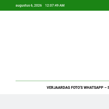
Ga
augustus 6, 2026
12:07:50 AM
naar
de
inhoud
VERJAARDAG FOTO’S WHATSAPP – 