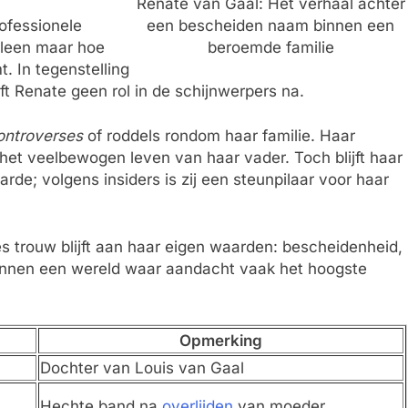
Renate van Gaal: Het verhaal achter
rofessionele
een bescheiden naam binnen een
alleen maar hoe
beroemde familie
. In tegenstelling
t Renate geen rol in de schijnwerpers na.
controverses
of roddels rondom haar familie. Haar
 het veelbewogen leven van haar vader. Toch blijft haar
de; volgens insiders is zij een steunpilaar voor haar
es trouw blijft aan haar eigen waarden: bescheidenheid,
k binnen een wereld waar aandacht vaak het hoogste
Opmerking
Dochter van Louis van Gaal
Hechte band na
overlijden
van moeder