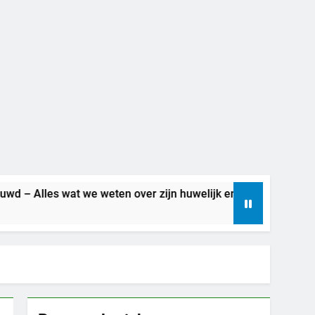
we weten over zijn huwelijk en privéleven
Be
6 D