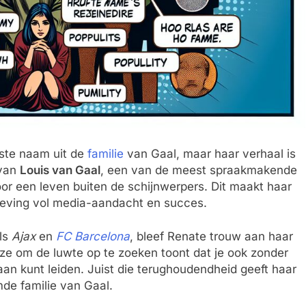
dste naam uit de
familie
van Gaal, maar haar verhaal is
 van
Louis van Gaal
, een van de meest spraakmakende
voor een leven buiten de schijnwerpers. Dit maakt haar
geving vol media-aandacht en succes.
als
Ajax
en
FC Barcelona
, bleef Renate trouw aan haar
ze om de luwte op te zoeken toont dat je ook zonder
n kunt leiden. Juist die terughoudendheid geeft haar
mde familie van Gaal.