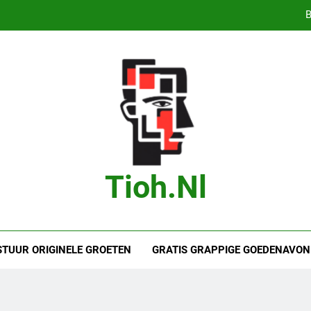
B
Bas Jonker Getrouwd – Alles wat we 
Bete
Droom je van
B
Bas Jonker Getrouwd – Alles wat we 
Tioh.nl
Bete
STUUR ORIGINELE GROETEN
GRATIS GRAPPIGE GOEDENAVON