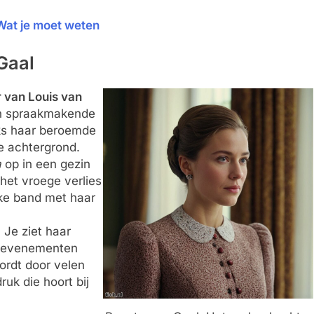
 Wat je moet weten
Gaal
r van Louis van
en spraakmakende
ks haar beroemde
e achtergrond.
a
op in een gezin
 het vroege verlies
ke band met haar
. Je ziet haar
ke evenementen
ordt door velen
uk die hoort bij