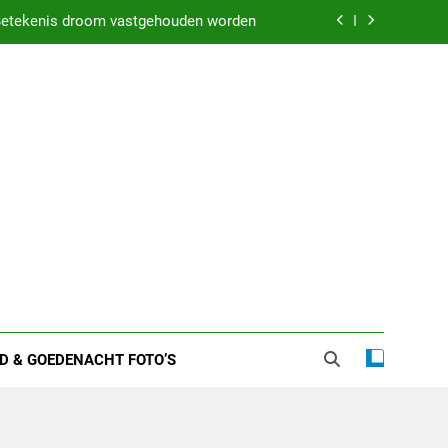
etekenis droom vastgehouden worden
weten over zijn huwelijk en privéleven
kenis droom met iemand in bed liggen
 zware nachten: Dit kan het betekenen
etekenis droom vastgehouden worden
weten over zijn huwelijk en privéleven
kenis droom met iemand in bed liggen
D & GOEDENACHT FOTO’S