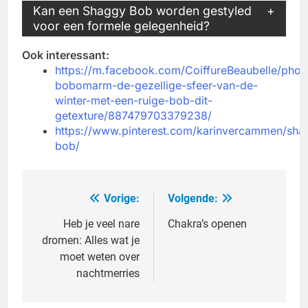
Kan een Shaggy Bob worden gestyled
voor een formele gelegenheid?
Ook interessant:
https://m.facebook.com/CoiffureBeaubelle/phot
bobomarm-de-gezellige-sfeer-van-de-
winter-met-een-ruige-bob-dit-
getexture/887479703379238/
https://www.pinterest.com/karinvercammen/sha
bob/
Vorige:
Volgende:
Bericht
navigatie
Heb je veel nare
Chakra’s openen
dromen: Alles wat je
moet weten over
nachtmerries