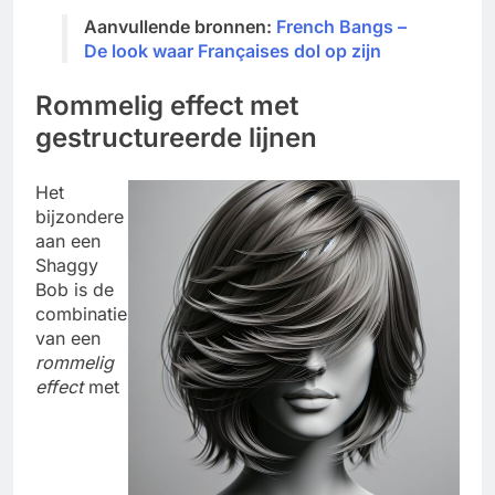
Aanvullende bronnen:
French Bangs –
De look waar Françaises dol op zijn
Rommelig effect met
gestructureerde lijnen
Het
bijzondere
aan een
Shaggy
Bob is de
combinatie
van een
rommelig
effect
met