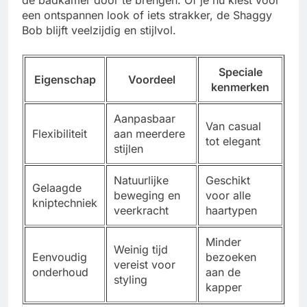
een ontspannen look of iets strakker, de Shaggy
Bob blijft veelzijdig en stijlvol.
Speciale
Eigenschap
Voordeel
kenmerken
Aanpasbaar
Van casual
Flexibiliteit
aan meerdere
tot elegant
stijlen
Natuurlijke
Geschikt
Gelaagde
beweging en
voor alle
kniptechniek
veerkracht
haartypen
Minder
Weinig tijd
Eenvoudig
bezoeken
vereist voor
onderhoud
aan de
styling
kapper