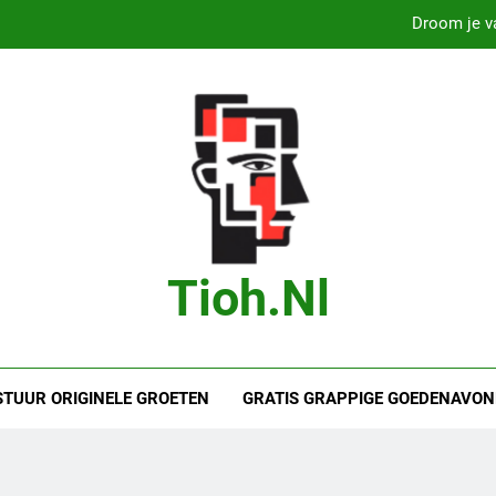
Droom je va
Droom je van
B
Marit Bouwmeester
Droom je va
Droom je van
Tioh.nl
B
STUUR ORIGINELE GROETEN
GRATIS GRAPPIGE GOEDENAVON