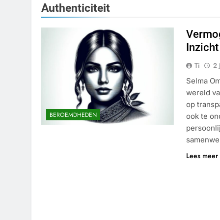
Authenticiteit
Vermog
Inzicht
Ti
2 
Selma Oma
wereld va
op transp
BEROEMDHEDEN
ook te on
persoonli
samenwer
Lees meer