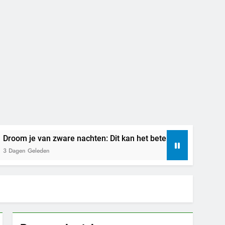
e van zware nachten: Dit kan het betekenen
B
Geleden
6