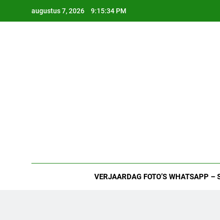
Ga
augustus 7, 2026
9:15:35 PM
naar
de
inhoud
VERJAARDAG FOTO’S WHATSAPP – 