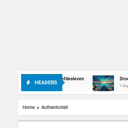
d – alles over haar liefdesleven
Droom je van
HEADERS
1 Dag Geleden
Home
Authenticiteit