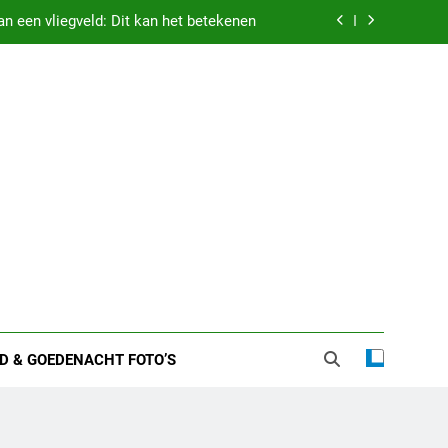
n een vliegveld: Dit kan het betekenen
 zware nachten: Dit kan het betekenen
etekenis droom vastgehouden worden
 vriend – alles over haar liefdesleven
n een vliegveld: Dit kan het betekenen
 zware nachten: Dit kan het betekenen
etekenis droom vastgehouden worden
D & GOEDENACHT FOTO’S