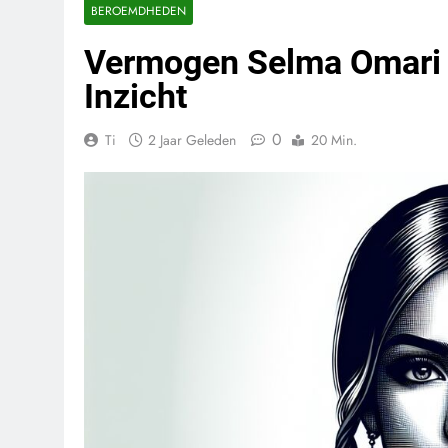
BEROEMDHEDEN
Vermogen Selma Omari »
Inzicht
0
Ti
2 Jaar Geleden
20 Min.