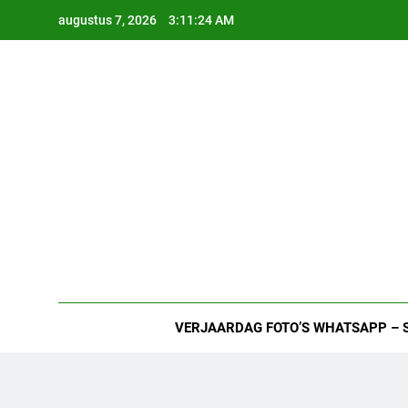
Ga
augustus 7, 2026
3:11:25 AM
naar
de
inhoud
VERJAARDAG FOTO’S WHATSAPP – 