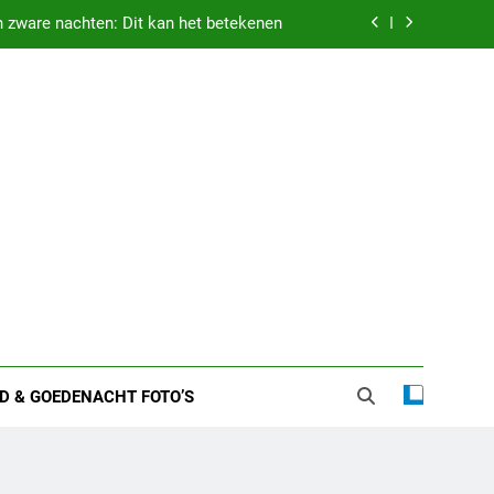
 zware nachten: Dit kan het betekenen
etekenis droom vastgehouden worden
weten over zijn huwelijk en privéleven
n een vliegveld: Dit kan het betekenen
 zware nachten: Dit kan het betekenen
etekenis droom vastgehouden worden
weten over zijn huwelijk en privéleven
D & GOEDENACHT FOTO’S