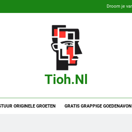
Droom je van
B
Bas Jonker Getrouwd – Alles wat we 
Droom je va
Droom je van
B
Tioh.nl
Bas Jonker Getrouwd – Alles wat we 
STUUR ORIGINELE GROETEN
GRATIS GRAPPIGE GOEDENAVON