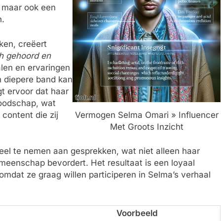
, maar ook een
n.
ken, creëert
ch gehoord en
alen en ervaringen
n diepere band kan
t ervoor dat haar
boodschap, wat
 content die zij
Vermogen Selma Omari » Influencer
Met Groots Inzicht
el te nemen aan gesprekken, wat niet alleen haar
meenschap bevordert. Het resultaat is een loyaal
mdat ze graag willen participeren in Selma’s verhaal
Voorbeeld