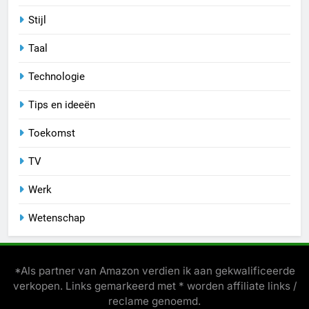
Stijl
Taal
Technologie
Tips en ideeën
Toekomst
TV
Werk
Wetenschap
*Als partner van Amazon verdien ik aan gekwalificeerde
verkopen. Links gemarkeerd met * worden affiliate links /
reclame genoemd.