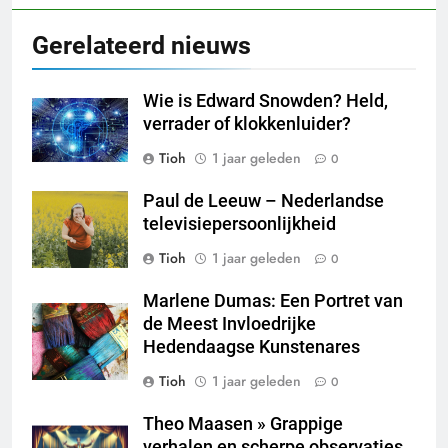
Gerelateerd nieuws
Wie is Edward Snowden? Held,
verrader of klokkenluider?
Tioh
1 jaar geleden
0
Paul de Leeuw – Nederlandse
televisiepersoonlijkheid
Tioh
1 jaar geleden
0
Marlene Dumas: Een Portret van
de Meest Invloedrijke
Hedendaagse Kunstenares
Tioh
1 jaar geleden
0
Theo Maasen » Grappige
verhalen en scherpe observaties