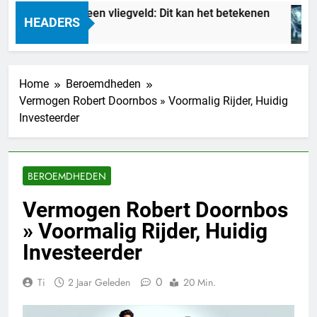
room je van een vliegveld: Dit kan het betekenen
HEADERS
 Uur Geleden
Home
Beroemdheden
Vermogen Robert Doornbos » Voormalig Rijder, Huidig
Investeerder
BEROEMDHEDEN
Vermogen Robert Doornbos
» Voormalig Rijder, Huidig
Investeerder
0
Ti
2 Jaar Geleden
20 Min.