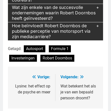
Wat zijn enkele van de succesvolle
ondernemingen waarin Robert Doornbos
heeft geïnvesteerd?
Hoe beïnvloedt Robert Doornbos de
publieke perceptie van motorsport via
zijn mediacarrière?
Getagd:
Autosport
Formule 1
Investeringen
Robert Doornbos
Vorige:
Volgende:
Bericht
navigatie
Lysine: het effect op
Wat betekent het als
de psyche en meer
je van een bepaald
persoon droomt?