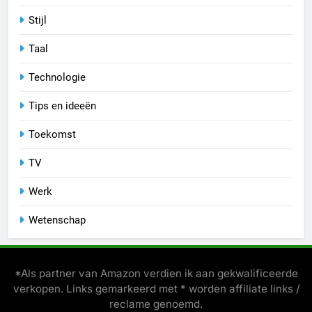
Stijl
Taal
Technologie
Tips en ideeën
Toekomst
TV
Werk
Wetenschap
*Als partner van Amazon verdien ik aan gekwalificeerde
verkopen. Links gemarkeerd met * worden affiliate links /
reclame genoemd.