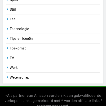
Stijl
Taal
Technologie
Tips en ideeën
Toekomst
TV
Werk
Wetenschap
*Als partner van Amazon verdien ik aan gekwalificeerde
verkopen. Links gemarkeerd met * worden affiliate links /
reclame genoemd.