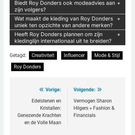
Biedt Roy Donders ook modeadvies aan
zijn volgers?
Wat maakt de kleding van Roy Donders
uniek ten opzichte van andere merken?
Heeft Roy Donders plannen om zijn
kledinglijn internationaal uit te breiden?
Getagd:
Creativiteit
Influencer
Mode & Stijl
Roy Donders
Vorige:
Volgende:
Bericht
navigatie
Edelstenen en
Vermogen Sharon
Kristallen:
Hilgers » Fashion &
Genezende Krachten
Financials
en de Volle Maan