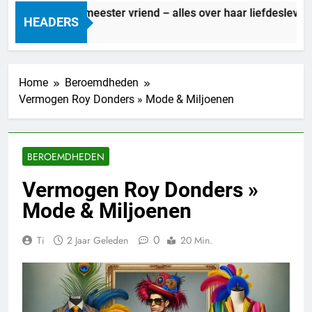
Marit Bouwmeester vriend – alles over haar liefdesleven
HEADERS
14 Uur Geleden
Home
Beroemdheden
Vermogen Roy Donders » Mode & Miljoenen
BEROEMDHEDEN
Vermogen Roy Donders »
Mode & Miljoenen
0
Ti
2 Jaar Geleden
20 Min.