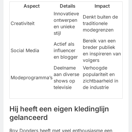
Aspect
Details
Impact
Innovatieve
Denkt buiten de
ontwerpen
Creativiteit
traditionele
en unieke
modegrenzen
stijl
Bereik van een
Actief als
breder publiek
Social Media
influencer
en inspireren van
en blogger
volgers
Deelname
Verhoogde
aan diverse
populariteit en
Modeprogramma’s
shows op
zichtbaarheid in
televisie
de industrie
Hij heeft een eigen kledinglijn
gelanceerd
Roy Donders heeft met veel enthousiasme een