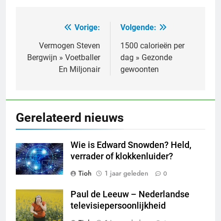
Vorige:
Volgende:
Bericht
navigatie
Vermogen Steven
1500 calorieën per
Bergwijn » Voetballer
dag » Gezonde
En Miljonair
gewoonten
Gerelateerd nieuws
Wie is Edward Snowden? Held,
verrader of klokkenluider?
Tioh
1 jaar geleden
0
Paul de Leeuw – Nederlandse
televisiepersoonlijkheid