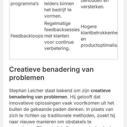
behouden en
programma’s
leiders binnen
versterken.
het bedrijf te
vormen.
Regelmatige
Hogere
feedbacksessies
klantbetrokkenheid
Feedbackloops
met klanten
en
voor continue
productoptimalisatie.
verbetering.
Creatieve benadering van
problemen
Stephan Leicher staat bekend om zijn
creatieve
benadering van problemen
. Hij gelooft dat
innovatieve oplossingen vaak voortkomen uit het
buiten de gebaande paden denken. In plaats van
zich te richten op traditionele methoden, zoekt hij
naar nieuwe manieren om obstakels te