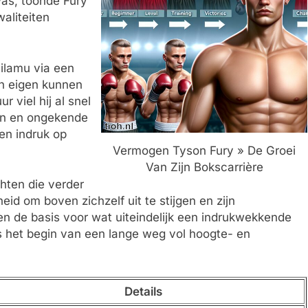
was, toonde Fury
aliteiten
Silamu via een
ijn eigen kunnen
r viel hij al snel
gen en ongekende
en indruk op
Vermogen Tyson Fury » De Groei
Van Zijn Bokscarrière
hten die verder
eid om boven zichzelf uit te stijgen en zijn
n de basis voor wat uiteindelijk een indrukwekkende
 het begin van een lange weg vol hoogte- en
Details