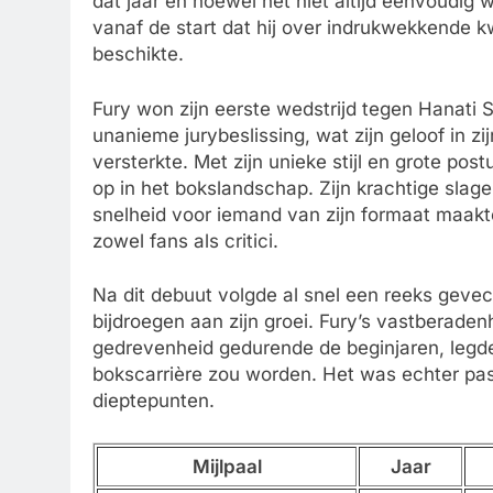
dat jaar en hoewel het niet altijd eenvoudig 
vanaf de start dat hij over indrukwekkende kw
beschikte.
Fury won zijn eerste wedstrijd tegen Hanati 
unanieme jurybeslissing, wat zijn geloof in z
versterkte. Met zijn unieke stijl en grote postuu
op in het bokslandschap. Zijn krachtige sla
snelheid voor iemand van zijn formaat maakt
zowel fans als critici.
Na dit debuut volgde al snel een reeks gevec
bijdroegen aan zijn groei. Fury’s vastberadenh
gedrevenheid gedurende de beginjaren, legde
bokscarrière zou worden. Het was echter pas
dieptepunten.
Mijlpaal
Jaar