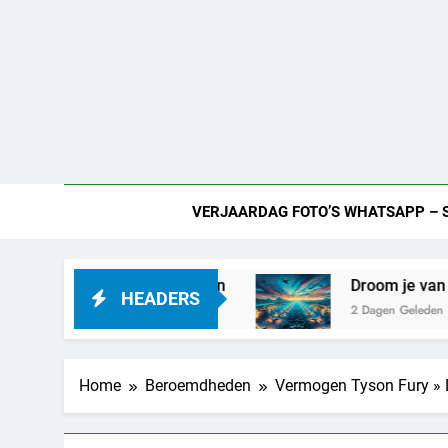
VERJAARDAG FOTO’S WHATSAPP – 
aar liefdesleven
Droom je van een vliegveld: 
HEADERS
2 Dagen Geleden
Home
Beroemdheden
Vermogen Tyson Fury » D