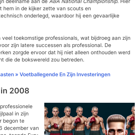
zijn deelname aan de
ABA National Championship
. Hier
at hem in de kijker zette van scouts en
t technisch onderlegd, waardoor hij een gevaarlijke
 veel toekomstige professionals, wat bijdroeg aan zijn
oor zijn latere successen als professional. De
rken zorgde ervoor dat hij niet alleen onthouden werd
cht die de bokswereld zou betreden.
sten » Voetballegende En Zijn Investeringen
 in 2008
 professionele
lpaal in zijn
er begon te
p 6 december van