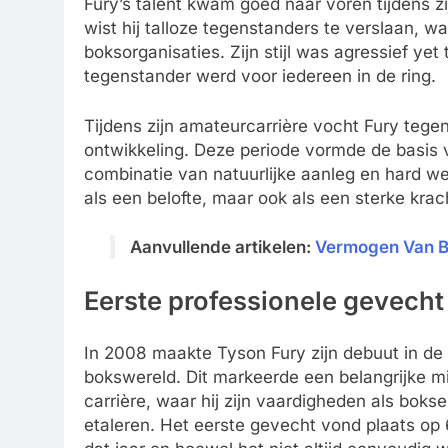
Fury’s talent kwam goed naar voren tijdens 
wist hij talloze tegenstanders te verslaan, w
boksorganisaties. Zijn stijl was agressief ye
tegenstander werd voor iedereen in de ring.
Tijdens zijn amateurcarrière vocht Fury tegen
ontwikkeling. Deze periode vormde de basis v
combinatie van natuurlijke aanleg en hard we
als een belofte, maar ook als een sterke kra
Aanvullende artikelen:
Vermogen Van Ba
Eerste professionele gevecht
In 2008 maakte Tyson Fury zijn debuut in de
bokswereld. Dit markeerde een belangrijke mij
carrière, waar hij zijn vaardigheden als boks
etaleren. Het eerste gevecht vond plaats o