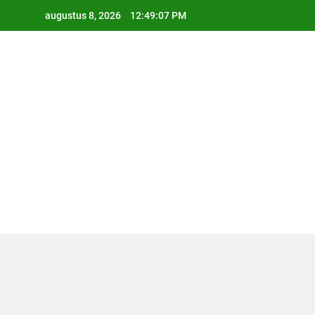
Ga
augustus 8, 2026
12:49:08 PM
naar
de
inhoud