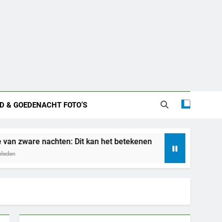
D & GOEDENACHT FOTO’S
hten: Dit kan het betekenen
Betekenis droom
7 Dagen Geleden