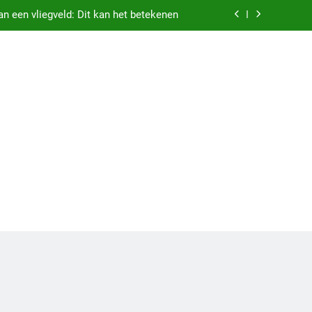
n een vliegveld: Dit kan het betekenen
 zware nachten: Dit kan het betekenen
etekenis droom vastgehouden worden
 vriend – alles over haar liefdesleven
n een vliegveld: Dit kan het betekenen
 zware nachten: Dit kan het betekenen
etekenis droom vastgehouden worden