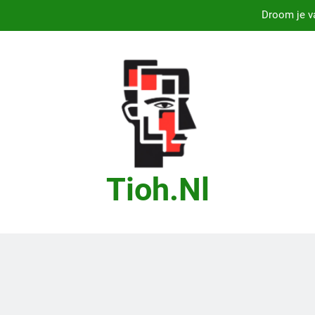
Droom je va
Droom je van
B
Marit Bouwmeester
Droom je va
Droom je van
Tioh.nl
B