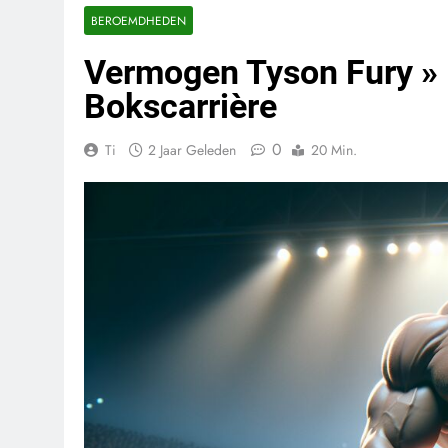
BEROEMDHEDEN
Vermogen Tyson Fury » 
Bokscarrière
0
Ti
2 Jaar Geleden
20 Min.