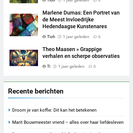
Tioh
1 jaar geleden
0
Marlene Dumas: Een Portret van
de Meest Invloedrijke
Hedendaagse Kunstenares
Tioh
1 jaar geleden
0
Theo Maasen » Grappige
verhalen en scherpe observaties
Ti
1 jaar geleden
0
Recente berichten
Droom je van koffie: Dit kan het betekenen
Marit Bouwmeester vriend – alles over haar liefdesleven