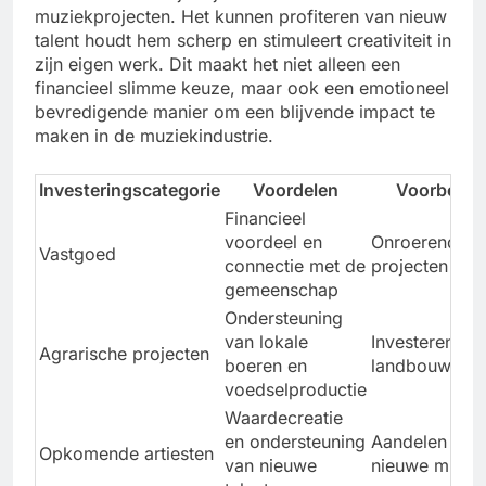
muziekprojecten. Het kunnen profiteren van nieuw
talent houdt hem scherp en stimuleert creativiteit in
zijn eigen werk. Dit maakt het niet alleen een
financieel slimme keuze, maar ook een emotioneel
bevredigende manier om een blijvende impact te
maken in de muziekindustrie.
Investeringscategorie
Voordelen
Voorbeeld
Financieel
voordeel en
Onroerend g
Vastgoed
connectie met de
projecten
gemeenschap
Ondersteuning
van lokale
Investeren in
Agrarische projecten
boeren en
landbouwbedr
voedselproductie
Waardecreatie
en ondersteuning
Aandelen in
Opkomende artiesten
van nieuwe
nieuwe muzik