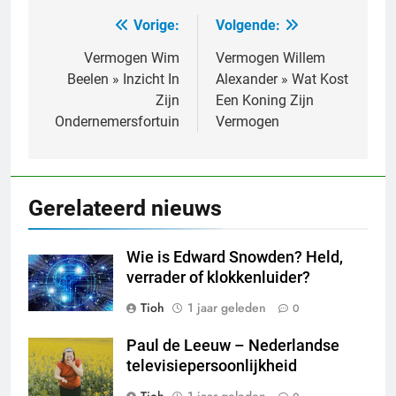
Vorige:
Volgende:
Bericht
navigatie
Vermogen Wim
Vermogen Willem
Beelen » Inzicht In
Alexander » Wat Kost
Zijn
Een Koning Zijn
Ondernemersfortuin
Vermogen
Gerelateerd nieuws
Wie is Edward Snowden? Held,
verrader of klokkenluider?
Tioh
1 jaar geleden
0
Paul de Leeuw – Nederlandse
televisiepersoonlijkheid