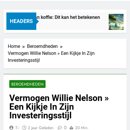
Droom je van koffie: Dit kan het betekenen
M
HEADERS
14 Uur Geleden
2 
Home
Beroemdheden
Vermogen Willie Nelson » Een Kijkje In Zijn
Investeringsstijl
BEROEMDHEDEN
Vermogen Willie Nelson »
Een Kijkje In Zijn
Investeringsstijl
0
Ti
2 Jaar Geleden
20 Min.