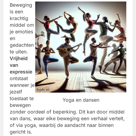
Beweging
is een
krachtig
middel om
je emoties
en
gedachten
te uiten.
Vrijheid
van
expressie
ontstaat
wanneer je
jezelf
toestaat te
Yoga en dansen
bewegen
zonder oordeel of beperking. Dit kan door middel
van dans, waar elke beweging een verhaal vertelt,
of via yoga, waarbij de aandacht naar binnen
gericht is.