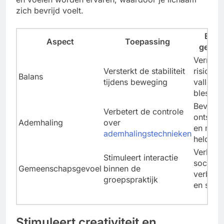
zich bevrijd voelt.
Effec
Aspect
Toepassing
gezon
Vermind
Versterkt de stabiliteit
risico o
Balans
tijdens beweging
vallen e
blessur
Bevorde
Verbetert de controle
ontspan
Ademhaling
over
en ment
ademhalingstechnieken
helderh
Verhoog
Stimuleert interactie
sociale
Gemeenschapsgevoel
binnen de
verbond
groepspraktijk
en steu
Stimuleert creativiteit en