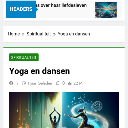
riend – alles over haar liefdesleven
Droom j
HEADERS
17 Uur Ge
Home
Spiritualiteit
Yoga en dansen
SPIRITUALITEIT
Yoga en dansen
0
Ti
1 Jaar Geleden
22 Min.