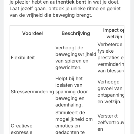
je plezier hebt en
authentiek bent
in wat je doet.
Laat jezelf gaan, ontdek je unieke ritme en geniet
van de vrijheid die beweging brengt.
Impact op
Voordeel
Beschrijving
welzijn
Verbeterde
Verhoogt de
fysieke
bewegingsvrijheid
Flexibiliteit
prestaties en
van spieren en
vermindering
gewrichten.
van blessures.
Helpt bij het
Verhoogd
loslaten van
gevoel van
Stressvermindering
spanning door
ontspanning
beweging en
en welzijn.
ademhaling.
Stimuleert de
Versterkt
mogelijkheid om
zelfvertrouwen
Creatieve
emoties en
en
expressie
gedachten te