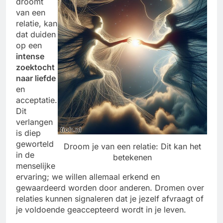
droomt
van een
relatie, kan
dat duiden
op een
intense
zoektocht
naar liefde
en
acceptatie.
Dit
verlangen
is diep
geworteld
Droom je van een relatie: Dit kan het
in de
betekenen
menselijke
ervaring; we willen allemaal erkend en
gewaardeerd worden door anderen. Dromen over
relaties kunnen signaleren dat je jezelf afvraagt of
je voldoende geaccepteerd wordt in je leven.