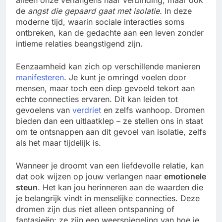
alleen onze verlangens naar verbinding, maar ook
de
angst die gepaard gaat met isolatie.
In deze
moderne tijd, waarin sociale interacties soms
ontbreken, kan de gedachte aan een leven zonder
intieme relaties beangstigend zijn.
Eenzaamheid kan zich op verschillende manieren
manifesteren
. Je kunt je omringd voelen door
mensen, maar toch een diep gevoeld tekort aan
echte connecties ervaren. Dit kan leiden tot
gevoelens van
verdriet
en zelfs wanhoop. Dromen
bieden dan een uitlaatklep – ze stellen ons in staat
om te ontsnappen aan dit gevoel van isolatie, zelfs
als het maar tijdelijk is.
Wanneer je droomt van een liefdevolle relatie, kan
dat ook wijzen op jouw verlangen naar
emotionele
steun
. Het kan jou herinneren aan de waarden die
je belangrijk vindt in menselijke connecties. Deze
dromen zijn dus niet alleen ontspanning of
fantasieën; ze zijn een weerspiegeling van hoe je