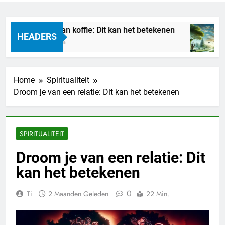
Droom je van koffie: Dit kan het betekenen
M
HEADERS
20 Uur Geleden
2
Home
Spiritualiteit
Droom je van een relatie: Dit kan het betekenen
SPIRITUALITEIT
Droom je van een relatie: Dit
kan het betekenen
0
Ti
2 Maanden Geleden
22 Min.