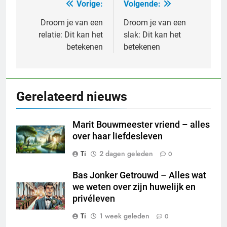
Vorige:
Volgende:
Bericht
navigatie
Droom je van een
Droom je van een
relatie: Dit kan het
slak: Dit kan het
betekenen
betekenen
Gerelateerd nieuws
Marit Bouwmeester vriend – alles
over haar liefdesleven
Ti
2 dagen geleden
0
Bas Jonker Getrouwd – Alles wat
we weten over zijn huwelijk en
privéleven
Ti
1 week geleden
0