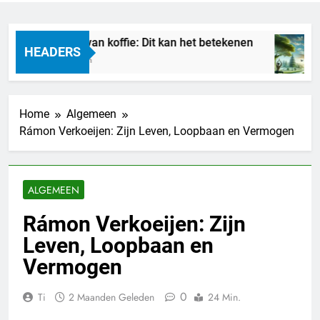
Droom je van koffie: Dit kan het betekenen
M
HEADERS
9 Uur Geleden
2
Home
Algemeen
Rámon Verkoeijen: Zijn Leven, Loopbaan en Vermogen
ALGEMEEN
Rámon Verkoeijen: Zijn
Leven, Loopbaan en
Vermogen
0
Ti
2 Maanden Geleden
24 Min.