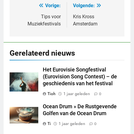
Vorige:
Volgende:
Bericht
navigatie
Tips voor
Kris Kross
Muziekfestivals
Amsterdam
Gerelateerd nieuws
Het Eurovisie Songfestival
(Eurovision Song Contest) – de
geschiedenis van het festival
Tioh
1 jaar geleden
0
Ocean Drum » De Rustgevende
Golfen van de Ocean Drum
Ti
1 jaar geleden
0