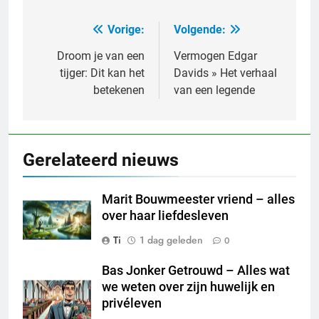
Vorige:
Volgende:
Bericht
navigatie
Droom je van een
Vermogen Edgar
tijger: Dit kan het
Davids » Het verhaal
betekenen
van een legende
Gerelateerd nieuws
Marit Bouwmeester vriend – alles
over haar liefdesleven
Ti
1 dag geleden
0
Bas Jonker Getrouwd – Alles wat
we weten over zijn huwelijk en
privéleven