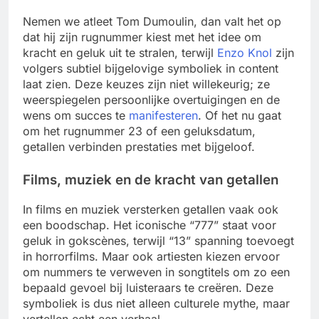
Nemen we atleet Tom Dumoulin, dan valt het op
dat hij zijn rugnummer kiest met het idee om
kracht en geluk uit te stralen, terwijl
Enzo Knol
zijn
volgers subtiel bijgelovige symboliek in content
laat zien. Deze keuzes zijn niet willekeurig; ze
weerspiegelen persoonlijke overtuigingen en de
wens om succes te
manifesteren
. Of het nu gaat
om het rugnummer 23 of een geluksdatum,
getallen verbinden prestaties met bijgeloof.
Films, muziek en de kracht van getallen
In films en muziek versterken getallen vaak ook
een boodschap. Het iconische “777” staat voor
geluk in gokscènes, terwijl “13” spanning toevoegt
in horrorfilms. Maar ook artiesten kiezen ervoor
om nummers te verweven in songtitels om zo een
bepaald gevoel bij luisteraars te creëren. Deze
symboliek is dus niet alleen culturele mythe, maar
vertellen echt een verhaal.