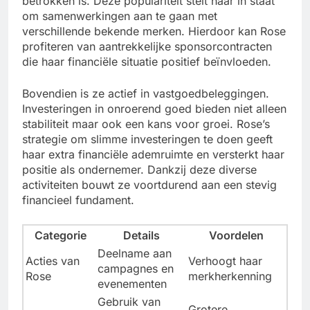
betrokken is. Deze populariteit stelt haar in staat
om samenwerkingen aan te gaan met
verschillende bekende merken. Hierdoor kan Rose
profiteren van aantrekkelijke sponsorcontracten
die haar financiële situatie positief beïnvloeden.
Bovendien is ze actief in vastgoedbeleggingen.
Investeringen in onroerend goed bieden niet alleen
stabiliteit maar ook een kans voor groei. Rose’s
strategie om slimme investeringen te doen geeft
haar extra financiële ademruimte en versterkt haar
positie als ondernemer. Dankzij deze diverse
activiteiten bouwt ze voortdurend aan een stevig
financieel fundament.
Categorie
Details
Voordelen
Deelname aan
Acties van
Verhoogt haar
campagnes en
Rose
merkherkenning
evenementen
Gebruik van
Grotere