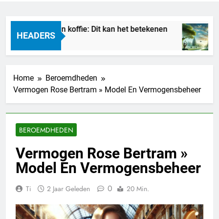
Droom je van koffie: Dit kan het betekenen
Ma
HEADERS
10 Uur Geleden
2 
Home
Beroemdheden
Vermogen Rose Bertram » Model En Vermogensbeheer
BEROEMDHEDEN
Vermogen Rose Bertram »
Model En Vermogensbeheer
0
Ti
2 Jaar Geleden
20 Min.